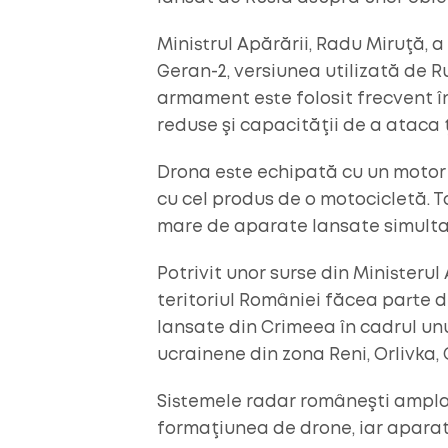
Ministrul Apărării, Radu Miruţă, 
Geran-2, versiunea utilizată de R
armament este folosit frecvent în
reduse şi capacităţii de a ataca ţ
Drona este echipată cu un motor 
cu cel produs de o motocicletă. T
mare de aparate lansate simultan
Potrivit unor surse din Ministerul
teritoriul României făcea parte 
lansate din Crimeea în cadrul unu
ucrainene din zona Reni, Orlivka, C
Sistemele radar româneşti ampla
formaţiunea de drone, iar aparatu