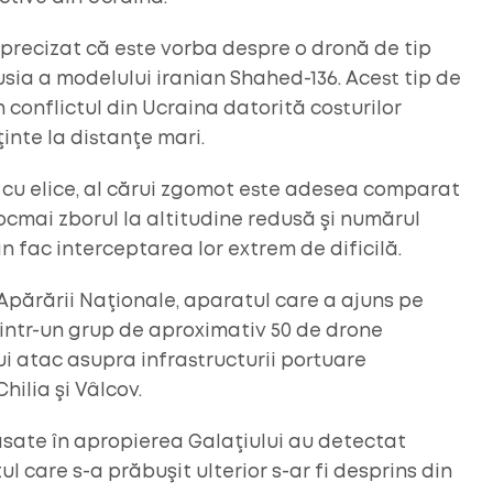
a precizat că este vorba despre o dronă de tip
usia a modelului iranian Shahed-136. Acest tip de
 conflictul din Ucraina datorită costurilor
inte la distanţe mari.
cu elice, al cărui zgomot este adesea comparat
ocmai zborul la altitudine redusă şi numărul
 fac interceptarea lor extrem de dificilă.
 Apărării Naţionale, aparatul care a ajuns pe
dintr-un grup de aproximativ 50 de drone
i atac asupra infrastructurii portuare
hilia şi Vâlcov.
sate în apropierea Galaţiului au detectat
l care s-a prăbuşit ulterior s-ar fi desprins din