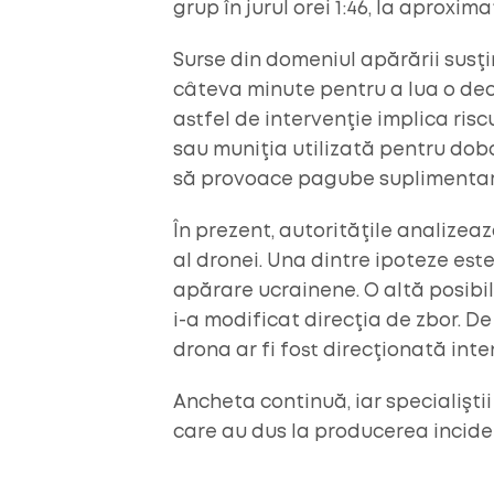
grup în jurul orei 1:46, la aproxim
Surse din domeniul apărării susţin
câteva minute pentru a lua o deci
astfel de intervenţie implica risc
sau muniţia utilizată pentru dobo
să provoace pagube suplimentar
În prezent, autorităţile analizea
al dronei. Una dintre ipoteze est
apărare ucrainene. O altă posibil
i-a modificat direcţia de zbor. De
drona ar fi fost direcţionată int
Ancheta continuă, iar specialişti
care au dus la producerea inciden