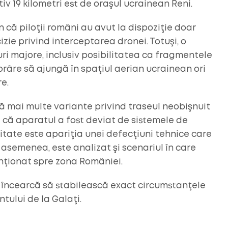
ativ 19 kilometri est de oraşul ucrainean Reni.
 că piloţii români au avut la dispoziţie doar
zie privind interceptarea dronei. Totuşi, o
uri majore, inclusiv posibilitatea ca fragmentele
râre să ajungă în spaţiul aerian ucrainean ori
e.
ză mai multe variante privind traseul neobişnuit
e că aparatul a fost deviat de sistemele de
itate este apariţia unei defecţiuni tehnice care
 asemenea, este analizat şi scenariul în care
enţionat spre zona României.
i încearcă să stabilească exact circumstanţele
tului de la Galaţi.