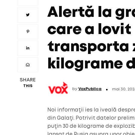
Alertă la g
care a lovit
transporta 
kilograme d
SHARE
THIS
by
VoxPublica
mai 30, 202
Noi informaţii ies la iveală desp
din Galaţi. Potrivit datelor preli
puţin 30 de kilograme de explozib
lansat de Rusia asupra unor obie