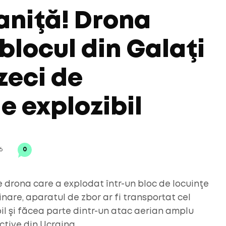
raniţă! Drona
 blocul din Galaţi
zeci de
e explozibil
6
0
re drona care a explodat într-un bloc de locuinţe
minare, aparatul de zbor ar fi transportat cel
il şi făcea parte dintr-un atac aerian amplu
ctive din Ucraina.