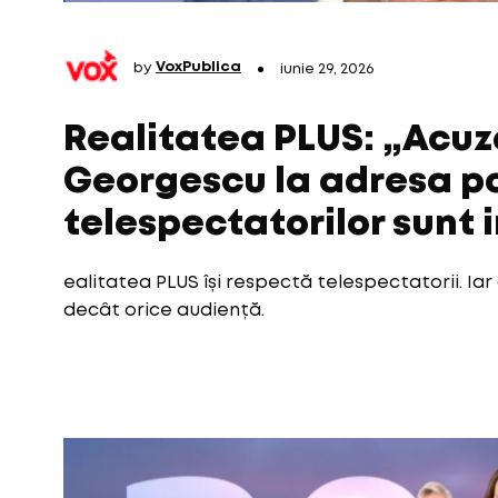
by
VoxPublica
iunie 29, 2026
Realitatea PLUS: „Acuzaț
Georgescu la adresa pos
telespectatorilor sunt
ealitatea PLUS își respectă telespectatorii. Ia
decât orice audiență.