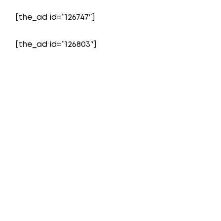
[the_ad id=”126747″]
[the_ad id=”126803″]