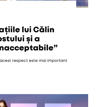
iile lui Călin
tului și a
 inacceptabile”
r acest respect este mai important