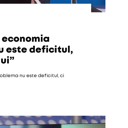
e economia
 este deficitul,
ui”
blema nu este deficitul, ci