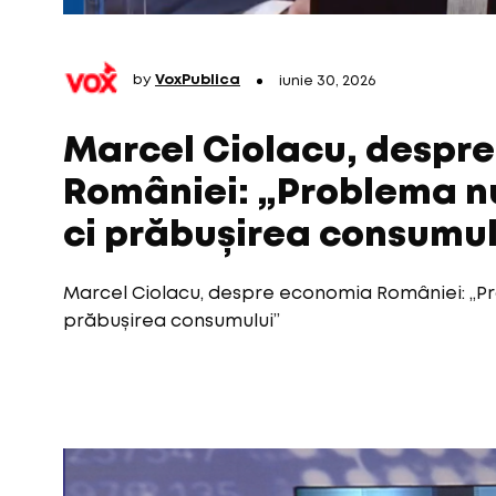
by
VoxPublica
iunie 30, 2026
Marcel Ciolacu, despr
României: „Problema nu
ci prăbușirea consumul
Marcel Ciolacu, despre economia României: „Pro
prăbușirea consumului”