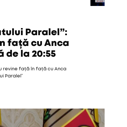
atului Paralel”:
în față cu Anca
 de la 20:55
u revine față în față cu Anca
ui Paralel”