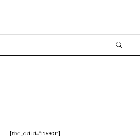
[the_ad id=”126801″]