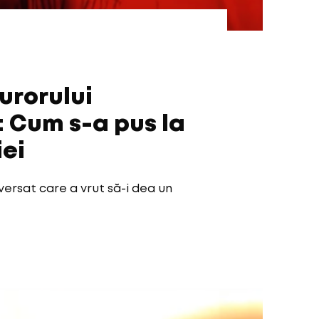
urorului
: Cum s-a pus la
iei
ersat care a vrut să-i dea un