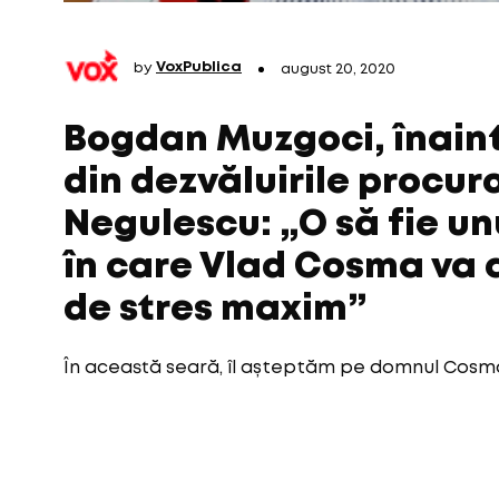
by
VoxPublica
august 20, 2020
Bogdan Muzgoci, înaint
din dezvăluirile procur
Negulescu: „O să fie u
în care Vlad Cosma va a
de stres maxim”
În această seară, îl așteptăm pe domnul Cosma