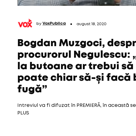
by
VoxPublica
august 18, 2020
Bogdan Muzgoci, despre
procurorul Negulescu: 
la butoane ar trebui să
poate chiar să-și facă 
fugă”
Intreviul va fi difuzat în PREMIERĂ, în această se
PLUS