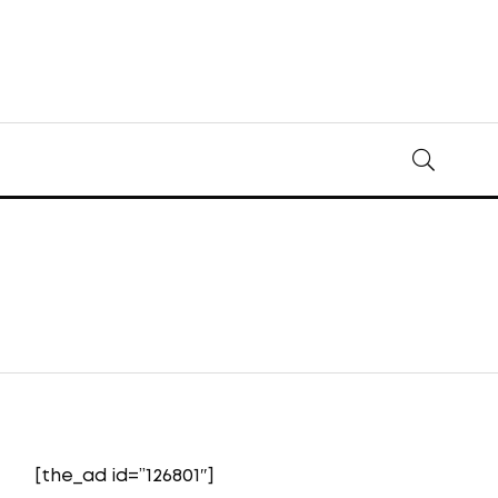
[the_ad id=”126801″]