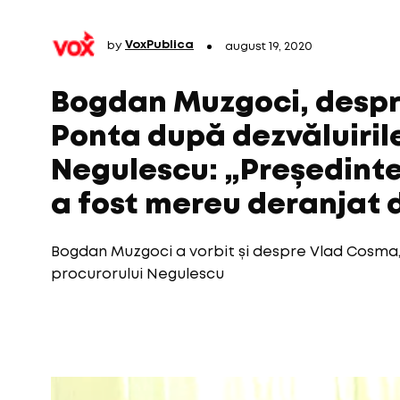
by
VoxPublica
august 19, 2020
Bogdan Muzgoci, despre
Ponta după dezvăluiril
Negulescu: „Președint
a fost mereu deranjat 
Bogdan Muzgoci a vorbit și despre Vlad Cosma, 
procurorului Negulescu