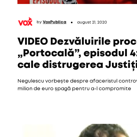
by
VoxPublica
august 21, 2020
VIDEO Dezvăluirile proc
„Portocală”, episodul 4
cale distrugerea Justiț
Negulescu vorbește despre afaceristul controv
milion de euro șpagă pentru a-l compromite