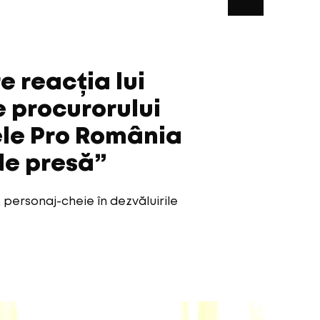
 reacția lui
e procurorului
ele Pro România
de presă”
personaj-cheie în dezvăluirile