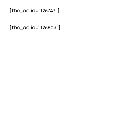
[the_ad id=”126747″]
[the_ad id=”126803″]