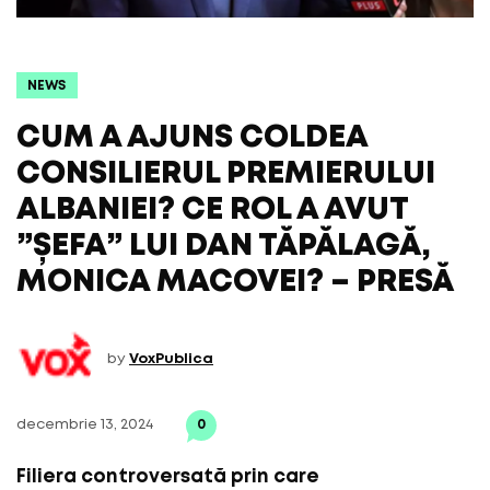
NEWS
CUM A AJUNS COLDEA
CONSILIERUL PREMIERULUI
ALBANIEI? CE ROL A AVUT
”ȘEFA” LUI DAN TĂPĂLAGĂ,
MONICA MACOVEI? – PRESĂ
by
VoxPublica
decembrie 13, 2024
0
Filiera controversată prin care