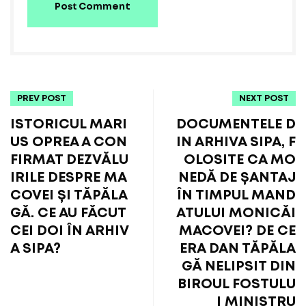
Post Comment
PREV POST
NEXT POST
ISTORICUL MARI
DOCUMENTELE D
US OPREA A CON
IN ARHIVA SIPA, F
FIRMAT DEZVĂLU
OLOSITE CA MO
IRILE DESPRE MA
NEDĂ DE ȘANTAJ
COVEI ȘI TĂPĂLA
ÎN TIMPUL MAND
GĂ. CE AU FĂCUT
ATULUI MONICĂI
CEI DOI ÎN ARHIV
MACOVEI? DE CE
A SIPA?
ERA DAN TĂPĂLA
GĂ NELIPSIT DIN
BIROUL FOSTULU
I MINISTRU