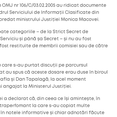
 OMJ nr 106/C/03.02.2005 au ridicat documente
rul Serviciului de Informații Clasificate din
 predat ministrului Justiției Monica Macovei.
ate categoriile – de la Strict Secret de
erviciu și până șa Secret – și nu au fost
fost restituite de membrii comisiei sau de către
u care s-au purtat discuții pe parcursul
at au spus că aceste dosare erau duse în biroul
e afla și Dan Tapalagă, la acel moment
i angajat la Ministerul Justiției.
i a declarat că, din ceea ce își amintește, în
ultraperfomant la care s-au copiat multe
în notele informative și chiar adnotări făcute