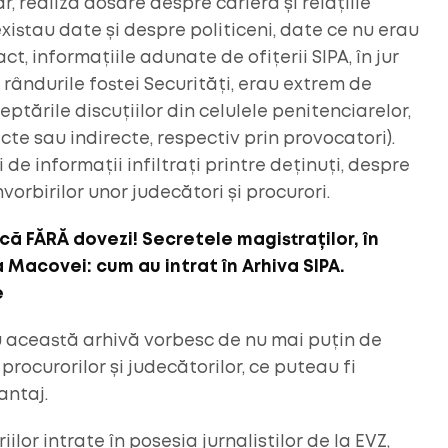
r, realiza dosare despre cariera și relațiile
 existau date și despre politiceni, date ce nu erau
t, informațiile adunate de ofițerii SIPA, în jur
 rândurile fostei Securități, erau extrem de
eptările discuțiilor din celulele penitenciarelor,
cte sau indirecte, respectiv prin provocatori).
 de informații infiltrați printre deținuți, despre
nvorbirilor unor judecători și procurori.
acă FĂRĂ dovezi! Secretele magistraților, în
Macovei: cum au intrat în Arhiva SIPA.
e
cu această arhivă vorbesc de nu mai puțin de
procurorilor și judecătorilor, ce puteau fi
antaj.
lor intrate în posesia jurnaliștilor de la EVZ,