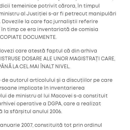
icii temeinice potrivit cărora, în timpul
istru al Justiției s-ar fi petrecut manipulări
Dovezile la care fac jurnaliștii referire
 în timp ce era inventariată de comisia
T COPIATE DOCUMENTE.
ovezi care atestă faptul că din arhiva
I DISTRUSE DOSARE ALE UNOR MAGISTRAȚI CARE,
ÂNĂ LA CEL MAI ÎNALT NIVEL.
e autorul articolului și a discuțiilor pe care
rsoane implicate în inventarierea
i de ministru al lui Macovei s-a constituit
rhivei operative a DGPA, care a realizat
la sfârșitul anului 2006.
anuarie 2007, constituită tot prin ordinul