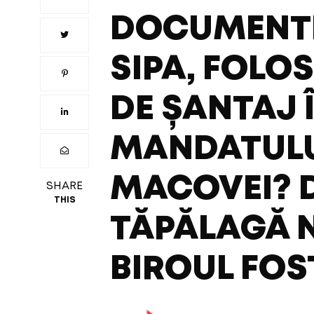
DOCUMENTE
SIPA, FOLO
DE ȘANTAJ 
MANDATULU
MACOVEI? D
SHARE
THIS
TĂPĂLAGĂ N
BIROUL FOS