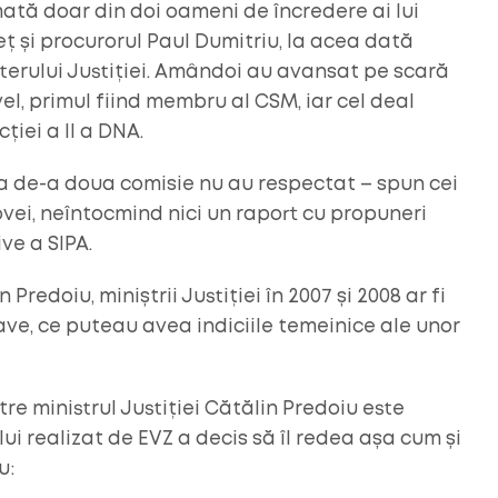
rmată doar din doi oameni de încredere ai lui
eț și procurorul Paul Dumitriu, la acea dată
sterului Justiției. Amândoi au avansat pe scară
vel, primul fiind membru al CSM, iar cel deal
ției a II a DNA.
 de-a doua comisie nu au respectat – spun cei
ei, neîntocmind nici un raport cu propuneri
ve a SIPA.
Predoiu, miniștrii Justiției în 2007 și 2008 ar fi
ave, ce puteau avea indiciile temeinice ale unor
re ministrul Justiției Cătălin Predoiu este
ui realizat de EVZ a decis să îl redea așa cum și
u: