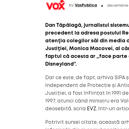
by
VoxPublica
decembrie 
Dan Tăpălagă, jurnalistul sistemu
precedent la adresa postului Rea
atenția colegilor săi din media d
Justiției,
Monica Macovei
, al c
faptul că acesta ar „face parte 
Disneyland”.
Dar ce este, de fapt, arhiva SIPA 
Independent de Protecție și Antic
Justiției, a fost înființat în 1991 
1997, atunci când ministru era Va
deosebită, scria
EVZ
, într-un artic
Potrivit sursei citate, această a