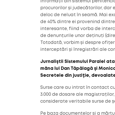
informații din sistemul penitencia
procurorilor și judecătorilor, dar
deloc de neluat în seamă. Mai exac
de 40% dintre ei provenind dintre
interesante, fiind vorba de interc
de denunțurile unor deținuți (dire
Totodată, vorbim și despre ofițeri
interceptări și înregistrări ale co
Jurnaliștii Sistemului Paralel at
mâna lui Dan Tăpălagă și Monica 
Secretele din justiție, devoalat
Surse care au intrat în contact 
3.000 de dosare ale magistraților, 
considerate veritabile surse de ș
Pe baza documentelor și a mărturii