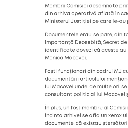
Membrii Comisiei desemnate prin
din arhiva operativă aflată în cad
Ministerul Justiției pe care le-au
Documentele erau, se pare, din to
Importanță Deosebită, Secret de S
identificate dovezi că aceste au 
Monica Macovei.
Foști funcționari din cadrul MJ c
documentării articolului mențion
lui Macovei unde, de multe ori, s
consultant politic al lui Macovei ș
În plus, un fost membru al Comisie
incinta arhivei se afla un xerox 
documente, că existau ștersături 