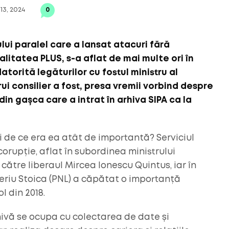
13, 2024
0
lui paralel care a lansat atacuri fără
litatea PLUS, s-a aflat de mai multe ori în
atorită legăturilor cu fostul ministru al
ărui consilier a fost, presa vremii vorbind despre
din gașca care a intrat în
arhiva SIPA
ca la
și de ce era ea atât de importantă? Serviciul
orupție, aflat în subordinea ministrului
de către liberaul Mircea Ionescu Quintus, iar în
leriu Stoica (PNL) a căpătat o importanță
ol din 2018.
rhivă se ocupa cu colectarea de date și