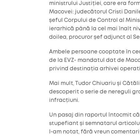
ministrului Justiției, care era fo
Macovei: judecătorul Cristi Danil
șeful Corpului de Control al Mini
ierarhică până la cel mai înalt ni
doilea, procuror șef adjunct al Sec
Ambele persoane cooptate în cea
de la EVZ- mandatul dat de Macov
privind destinația arhivei operati
Mai mult, Tudor Chiuariu și Cătălin 
descoperit o serie de nereguli gr
infracțiuni.
Un pasaj din raportul întocmit căt
stupefiant și semnatarul articolul
l-am notat, fără vreun comentari