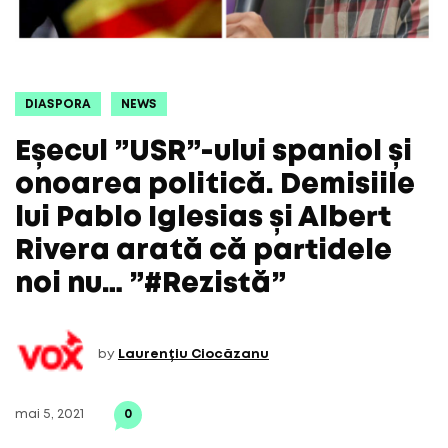
DIASPORA
NEWS
Eșecul ”USR”-ului spaniol și
onoarea politică. Demisiile
lui Pablo Iglesias și Albert
Rivera arată că partidele
noi nu… ”#Rezistă”
by
Laurențiu Ciocăzanu
mai 5, 2021
0