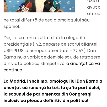
USR a
avut o
atitudi
ne total diferită de cea a omologului său
spaniol.
Deşi a luat un rezultat slab la alegerile
prezidenţiale (14,2, departe de scorul alianţei
USR-PLUS la europarlamentare – 22,4%), Dan
Barna nu a vorbit de demisie sau de retragere
din viaţa politică, dimpotrivă,
a anunţat că va
continua.
La Madrid, în schimb, omologul lui Dan Barna a
anunţat că renunţă la tot: la şefia partidului,
la scaunul de parlamentar din Congres şi
inclusiv că pleacă definitiv din politică!