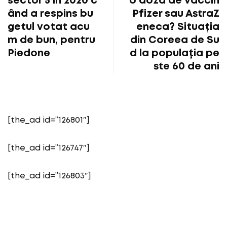
sector 5 în 2020 c
o doză de vaccin
ând a respins bu
Pfizer sau AstraZ
getul votat acu
eneca? Situația
m de bun, pentru
din Coreea de Su
Piedone
d la populația pe
ste 60 de ani
[the_ad id=”126801″]
[the_ad id=”126747″]
[the_ad id=”126803″]