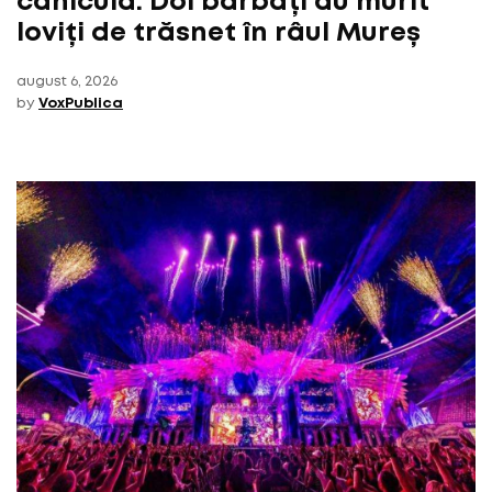
caniculă. Doi bărbați au murit
loviți de trăsnet în râul Mureș
august 6, 2026
by
VoxPublica