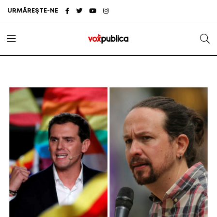
URMĂREȘTE-NE