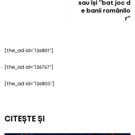
sau își ”bat joc d
e banii românilo
r”
[the_ad id=”126801″]
[the_ad id=”126747″]
[the_ad id=”126803″]
CITEȘTE ȘI