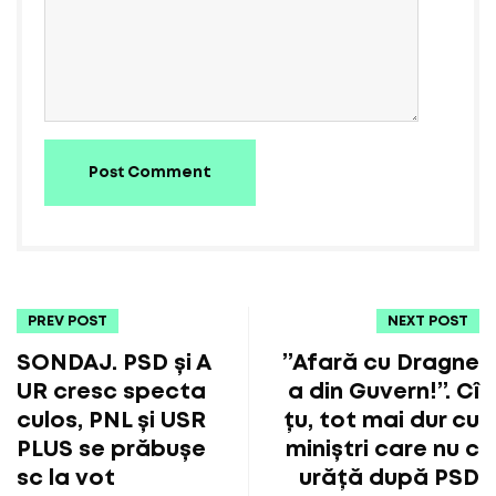
Post Comment
PREV POST
NEXT POST
SONDAJ. PSD și A
”Afară cu Dragne
UR cresc specta
a din Guvern!”. Cî
culos, PNL și USR
țu, tot mai dur cu
PLUS se prăbușe
miniștri care nu c
sc la vot
urăță după PSD