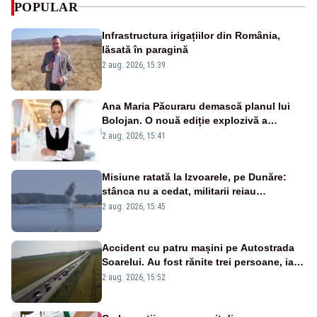
POPULAR
Infrastructura irigațiilor din România,
lăsată în paragină
2 aug. 2026, 15:39
Ana Maria Păcuraru demască planul lui
Bolojan. O nouă ediție explozivă a
emisiunii „Miza Zilei” la Realitatea PLUS
2 aug. 2026, 15:41
Misiune ratată la Izvoarele, pe Dunăre:
stânca nu a cedat, militarii reiau
detonările luni – VIDEO
2 aug. 2026, 15:45
Accident cu patru mașini pe Autostrada
Soarelui. Au fost rănite trei persoane, iar
traficul se desfășoară cu dificultate
2 aug. 2026, 15:52