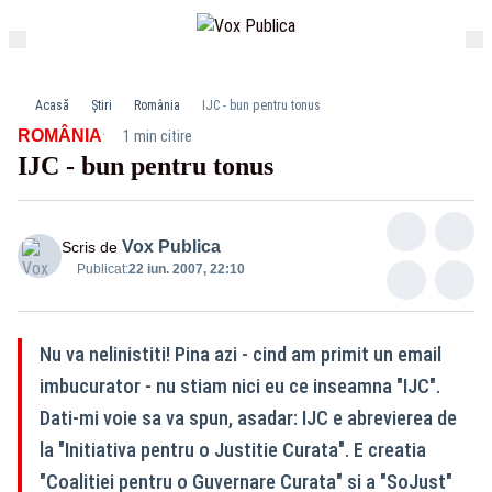
Acasă
Știri
România
IJC - bun pentru tonus
·
ROMÂNIA
1 min citire
IJC - bun pentru tonus
Vox Publica
Scris de
Publicat:
22 iun. 2007, 22:10
Nu va nelinistiti! Pina azi - cind am primit un email
imbucurator - nu stiam nici eu ce inseamna "IJC".
Dati-mi voie sa va spun, asadar: IJC e abrevierea de
la "Initiativa pentru o Justitie Curata". E creatia
"Coalitiei pentru o Guvernare Curata" si a "SoJust"