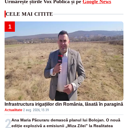
Urmărește știrile Vox Publica și pe
Google News
CELE MAI CITITE
1
Infrastructura irigațiilor din România, lăsată în paragină
Actualitate
·
2 aug. 2026, 15:39
2
Ana Maria Păcuraru demască planul lui Bolojan. O nouă
ediție explozivă a emisiunii „Miza Zilei” la Realitatea