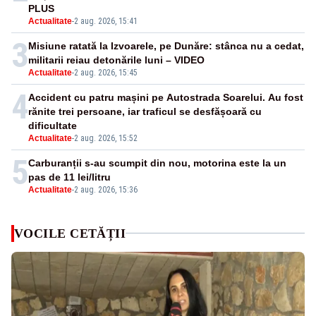
PLUS
Actualitate
-
2 aug. 2026, 15:41
3
Misiune ratată la Izvoarele, pe Dunăre: stânca nu a cedat,
militarii reiau detonările luni – VIDEO
Actualitate
-
2 aug. 2026, 15:45
4
Accident cu patru mașini pe Autostrada Soarelui. Au fost
rănite trei persoane, iar traficul se desfășoară cu
dificultate
Actualitate
-
2 aug. 2026, 15:52
5
Carburanții s-au scumpit din nou, motorina este la un
pas de 11 lei/litru
Actualitate
-
2 aug. 2026, 15:36
VOCILE CETĂȚII