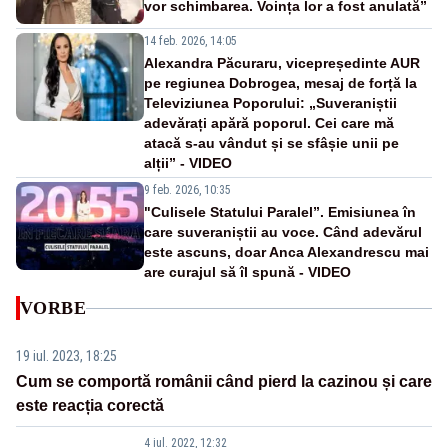
vor schimbarea. Voința lor a fost anulată”
14 feb. 2026, 14:05
Alexandra Păcuraru, vicepreședinte AUR
pe regiunea Dobrogea, mesaj de forță la
Televiziunea Poporului: „Suveraniștii
adevărați apără poporul. Cei care mă
atacă s-au vândut și se sfâșie unii pe
alții” - VIDEO
9 feb. 2026, 10:35
"Culisele Statului Paralel”. Emisiunea în
care suveraniștii au voce. Când adevărul
este ascuns, doar Anca Alexandrescu mai
are curajul să îl spună - VIDEO
VORBE
19 iul. 2023, 18:25
Cum se comportă românii când pierd la cazinou și care
este reacția corectă
4 iul. 2022, 12:32