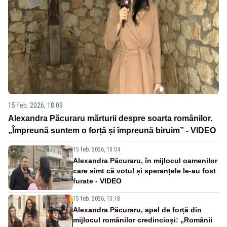
15 feb. 2026, 18:09
Alexandra Păcuraru mărturii despre soarta românilor.
„Împreună suntem o forță și împreună biruim” - VIDEO
15 feb. 2026, 18:04
Alexandra Păcuraru, în mijlocul oamenilor
care simt că votul și speranțele le-au fost
furate - VIDEO
15 feb. 2026, 13:18
Alexandra Păcuraru, apel de forță din
mijlocul românilor credincioși: „Românii