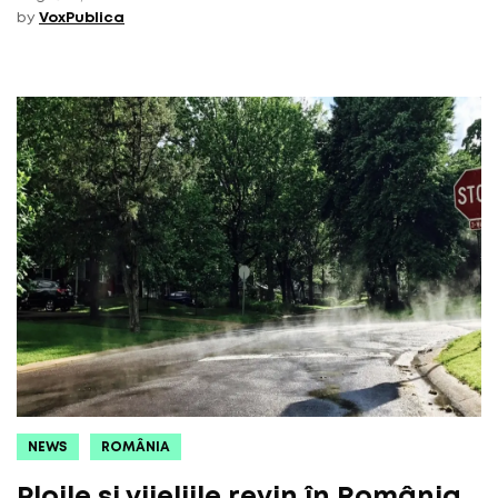
by
VoxPublica
NEWS
ROMÂNIA
Ploile și vijeliile revin în România.