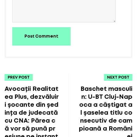
Post Comment
PREV POST
NEXT POST
Avocații Realitat
Baschet masculi
ea Plus, dezvăluir
n: U-BT Cluj-Nap
i șocante din șed
oca a câștigat a
ința de judecată
l șaselea titlu co
cu CNA: Părea c
nsecutiv de cam
ă vor să pună pr
pioană a Români
esiune pe instanț
ei