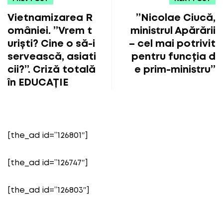
Vietnamizarea R
”Nicolae Ciucă,
omâniei. ”Vrem t
ministrul Apărării
uriști? Cine o să-i
– cel mai potrivit
servească, asiati
pentru funcția d
cii?”. Criză totală
e prim-ministru”
în EDUCAȚIE
[the_ad id=”126801″]
[the_ad id=”126747″]
[the_ad id=”126803″]