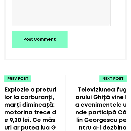
Post Comment
PREV POST
NEXT POST
Explozie a prețuri
Televiziunea fug
lor la carburanți,
arului Ghiță vine l
marți dimineață:
a evenimentele u
motorina trece d
nde participă Că
e 9,20 lei. Ce măs
lin Georgescu pe
uri ar putea lua G
ntru a-i dezbina