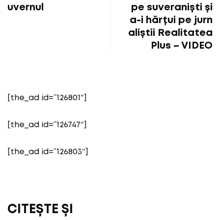
uvernul
pe suveraniști și
a-i hărțui pe jurn
aliștii Realitatea
Plus – VIDEO
[the_ad id=”126801″]
[the_ad id=”126747″]
[the_ad id=”126803″]
CITEȘTE ȘI