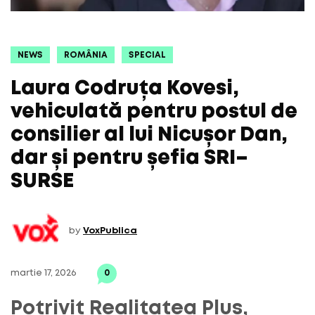
NEWS
ROMÂNIA
SPECIAL
Laura Codruța Kovesi,
vehiculată pentru postul de
consilier al lui Nicușor Dan,
dar și pentru șefia SRI–
SURSE
by
VoxPublica
martie 17, 2026
0
Potrivit Realitatea Plus,