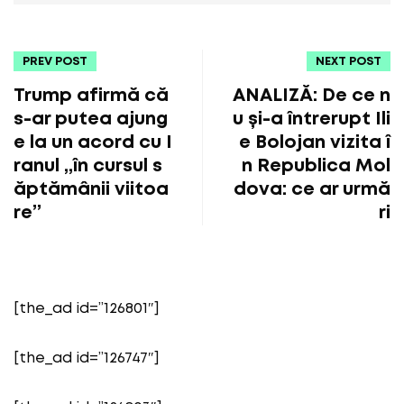
PREV POST
NEXT POST
Trump afirmă că
ANALIZĂ: De ce n
s-ar putea ajung
u și-a întrerupt Ili
e la un acord cu I
e Bolojan vizita î
ranul „în cursul s
n Republica Mol
ăptămânii viitoa
dova: ce ar urmă
re”
ri
[the_ad id=”126801″]
[the_ad id=”126747″]