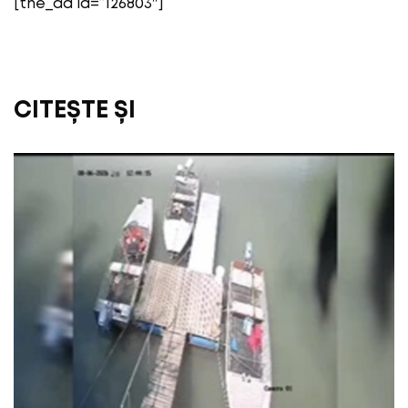
[the_ad id=”126803″]
CITEȘTE ȘI