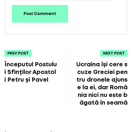
Post Comment
PREV POST
NEXT POST
Începutul Postulu
Ucraina își cere s
i Sfinților Apostol
cuze Greciei pen
i Petru și Pavel
tru dronele ajuns
e la ei, dar Româ
nia nici nu este b
ăgată în seamă