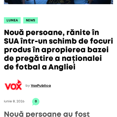
LUMEA
NEWS
Nouă persoane, rănite în
SUA într-un schimb de focuri
produs în apropierea bazei
de pregătire a naționalei
de fotbal a Angliei
by
VoxPublica
iunie 8, 2026
0
Nouă persoane au fost