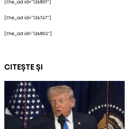
[the_ad id=”126801″]
[the_ad id=”126747″]
[the_ad id=”126803″]
CITEȘTE ȘI