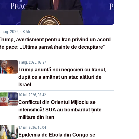
4 aug. 2026, 08:55
Trump, avertisment pentru Iran privind un acord
de pace: „Ultima șansă înainte de decapitare”
3 aug. 2026, 08:27
Trump anunță noi negocieri cu Iranul,
după ce a amânat un atac alături de
Israel
30 iul. 2026, 08:42
Conflictul din Orientul Mijlociu se
intensifică! SUA au bombardat ținte
militare din Iran
17 iul. 2026, 10:04
Epidemia de Ebola din Congo se