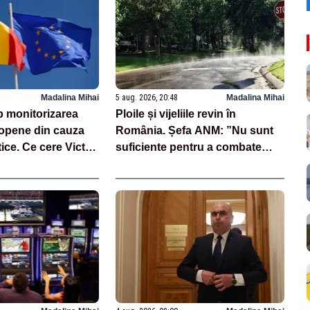
Madalina Mihai
5 aug. 2026, 20:48
Madalina Mihai
 monitorizarea
Ploile și vijeliile revin în
opene din cauza
România. Șefa ANM: ”Nu sunt
tice. Ce cere Victor
suficiente pentru a combate
seceta și pentru a îmbunătăți
situația Dunării”