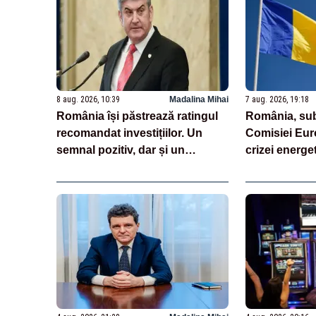
8 aug. 2026, 10:39
Madalina Mihai
7 aug. 2026, 19:18
România își păstrează ratingul
România, sub
recomandat investițiilor. Un
Comisiei Eur
semnal pozitiv, dar și un
crizei energe
avertisment pentru autorități
Negrescu