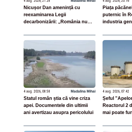
4 aug. 2026, 21:28
Madalina Mihai
4 aug. 2026, 20:16
Nicușor Dan amenință cu
Piața păcănel
reexaminarea Legii
puternic în 
decarbonizării: „România nu
industria gen
poate pierde miliarde din
continuare mi
PNRR”
4 aug. 2026, 08:58
Madalina Mihai
4 aug. 2026, 07:42
Statul român știa că vine criza
Șeful "Apelo
apei. Documentele din ultimii
Reactorul 2 
ani avertizau asupra pericolului
mai poate fun