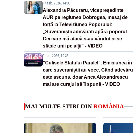
14 feb. 2026, 14:05
Alexandra Păcuraru, vicepreședinte
AUR pe regiunea Dobrogea, mesaj de
forță la Televiziunea Poporului:
„Suveraniștii adevărați apără poporul.
Cei care mă atacă s-au vândut și se
sfâșie unii pe alții” - VIDEO
9 feb. 2026, 10:35
"Culisele Statului Paralel”. Emisiunea în
care suveraniștii au voce. Când adevăru
este ascuns, doar Anca Alexandrescu
mai are curajul să îl spună - VIDEO
MAI MULTE ȘTIRI DIN
ROMÂNIA