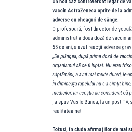
Un nou caz controversat legat de vac
vaccin AstraZeneca oprite de la adm
adverse cu cheaguri de sânge.
O profesoară, fost director de școală 
administrat a doua doză de vaccin an
55 de ani, a avut reacții adverse grave
„Se plângea, după prima doză de vaccin, 
organismul să se fi luptat. Nu erau frisoa
săptămâni, a avut mai multe dureri, le-a
În dimineața rapelului nu s-a simțit bine,
medicilor, iar aceștia au considerat că 
, a spus Vasile Bunea, la un post TV, 
realitatea.net
.
Totuși, în ciuda afirmațiilor de mai 