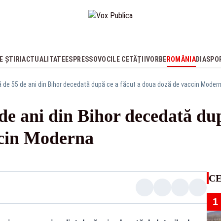
E ȘTIRI
ACTUALITATE
ESPRESSO
VOCILE CETĂȚII
VORBE
ROMÂNIA
DIASPO
 de 55 de ani din Bihor decedată după ce a făcut a doua doză de vaccin Moder
de ani din Bihor decedată dup
ccin Moderna
CE
1