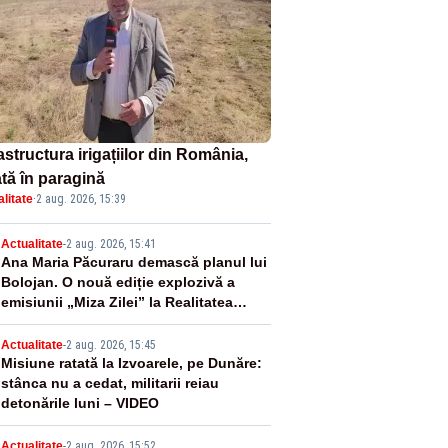
astructura irigațiilor din România,
ată în paragină
litate
·
2 aug. 2026, 15:39
2
Actualitate
-
2 aug. 2026, 15:41
Ana Maria Păcuraru demască planul lui
Bolojan. O nouă ediție explozivă a
emisiunii „Miza Zilei” la Realitatea
PLUS
3
Actualitate
-
2 aug. 2026, 15:45
Misiune ratată la Izvoarele, pe Dunăre:
stânca nu a cedat, militarii reiau
detonările luni – VIDEO
Actualitate
-
2 aug. 2026, 15:52