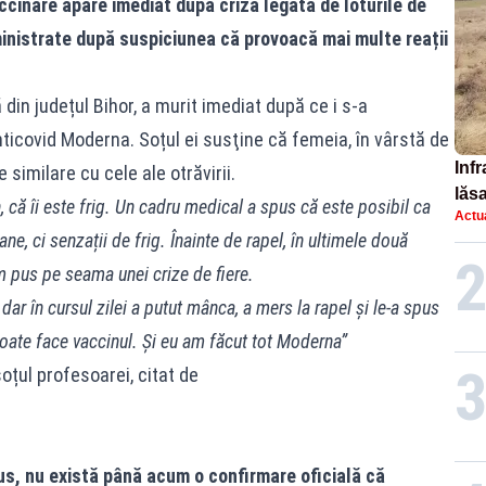
cinare apare imediat după criza legată de loturile de
inistrate după suspiciunea că provoacă mai multe reații
din județul Bihor, a murit imediat după ce i s-a
ticovid Moderna. Soțul ei susţine că femeia, în vârstă de
Infr
 similare cu cele ale otrăvirii.
lăs
că îi este frig. Un cadru medical a spus că este posibil ca
Actua
ne, ci senzații de frig. Înainte de rapel, în ultimele două
m pus pe seama unei crize de fiere.
 dar în cursul zilei a putut mânca, a mers la rapel și le-a spus
poate face vaccinul. Și eu am făcut tot Moderna”
soțul profesoarei, citat de
sus, nu există până acum o confirmare oficială că