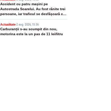
4
Accident cu patru mașini pe
Autostrada Soarelui. Au fost rănite trei
persoane, iar traficul se desfășoară cu
dificultate
5
Actualitate
-
2 aug. 2026, 15:36
Carburanții s-au scumpit din nou,
motorina este la un pas de 11 lei/litru