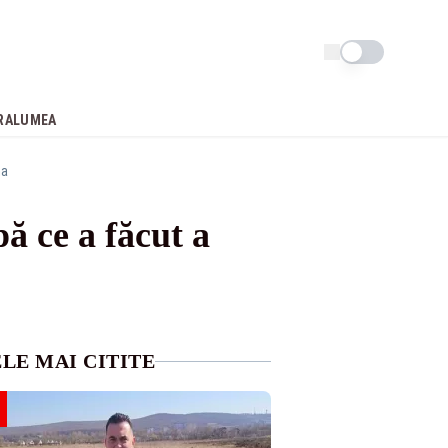
Schimba tema
RA
LUMEA
na
ă ce a făcut a
LE MAI CITITE