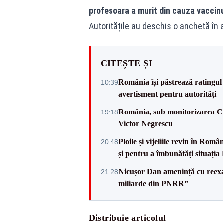
profesoara a murit din cauza vaccinu
Autoritățile au deschis o anchetă în 
CITEȘTE ȘI
România își păstrează ratingul 
10:39
avertisment pentru autorități
România, sub monitorizarea Com
19:18
Victor Negrescu
Ploile și vijeliile revin în Ro
20:48
și pentru a îmbunătăți situația
Nicușor Dan amenință cu reexa
21:28
miliarde din PNRR”
Distribuie articolul