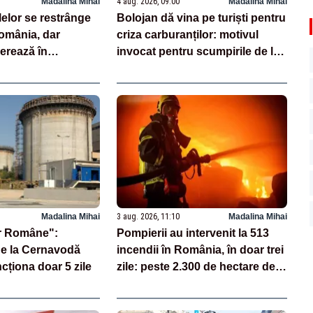
Madalina Mihai
4 aug. 2026, 09:00
Madalina Mihai
elor se restrânge
Bolojan dă vina pe turiști pentru
România, dar
criza carburanților: motivul
erează în
invocat pentru scumpirile de la
liarde
pompă
Madalina Mihai
3 aug. 2026, 11:10
Madalina Mihai
r Române":
Pompierii au intervenit la 513
de la Cernavodă
incendii în România, în doar trei
cționa doar 5 zile
zile: peste 2.300 de hectare de
teren au fost afectate