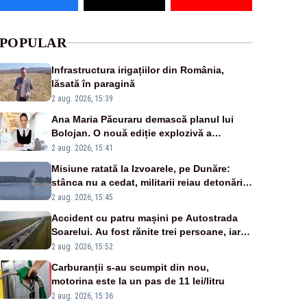
POPULAR
Infrastructura irigațiilor din România,
lăsată în paragină
2 aug. 2026, 15:39
Ana Maria Păcuraru demască planul lui
Bolojan. O nouă ediție explozivă a
emisiunii „Miza Zilei” la Realitatea PLUS
2 aug. 2026, 15:41
Misiune ratată la Izvoarele, pe Dunăre:
stânca nu a cedat, militarii reiau detonările
luni – VIDEO
2 aug. 2026, 15:45
Accident cu patru mașini pe Autostrada
Soarelui. Au fost rănite trei persoane, iar
traficul se desfășoară cu dificultate
2 aug. 2026, 15:52
Carburanții s-au scumpit din nou,
motorina este la un pas de 11 lei/litru
2 aug. 2026, 15:36