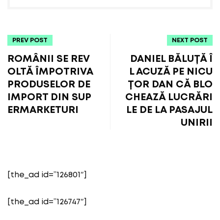
PREV POST
NEXT POST
ROMÂNII SE REV
DANIEL BĂLUȚĂ Î
OLTĂ ÎMPOTRIVA
L ACUZĂ PE NICU
PRODUSELOR DE
ȚOR DAN CĂ BLO
IMPORT DIN SUP
CHEAZĂ LUCRĂRI
ERMARKETURI
LE DE LA PASAJUL
UNIRII
[the_ad id=”126801″]
[the_ad id=”126747″]