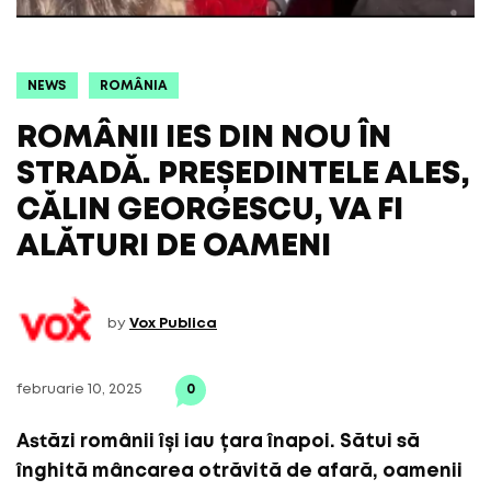
NEWS
ROMÂNIA
ROMÂNII IES DIN NOU ÎN
STRADĂ. PREȘEDINTELE ALES,
CĂLIN GEORGESCU, VA FI
ALĂTURI DE OAMENI
by
Vox Publica
februarie 10, 2025
0
Astăzi românii își iau țara înapoi. Sătui să
înghită mâncarea otrăvită de afară, oamenii