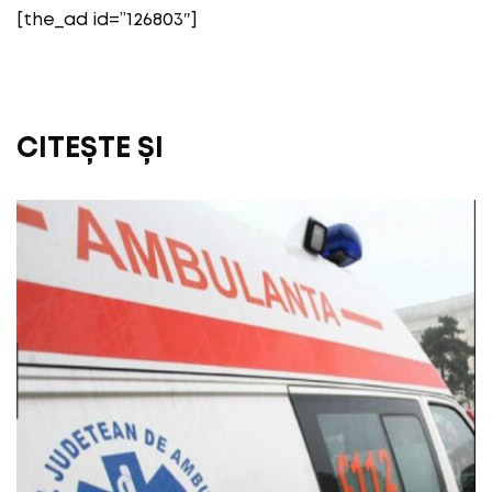
[the_ad id=”126803″]
CITEȘTE ȘI