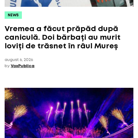
NEWS
Vremea a făcut prăpăd după
caniculă. Doi bărbați au murit
loviți de trăsnet în râul Mureș
august 6, 2026
by
VoxPublica