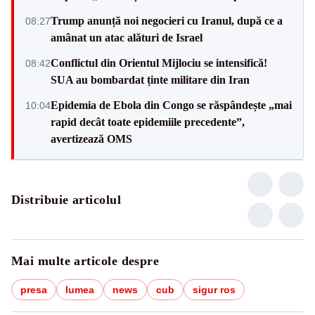
Trump anunță noi negocieri cu Iranul, după ce a
08:27
amânat un atac alături de Israel
Conflictul din Orientul Mijlociu se intensifică!
08:42
SUA au bombardat ținte militare din Iran
Epidemia de Ebola din Congo se răspândește „mai
10:04
rapid decât toate epidemiile precedente”,
avertizează OMS
Distribuie articolul
Mai multe articole despre
presa
lumea
news
cub
sigur ros