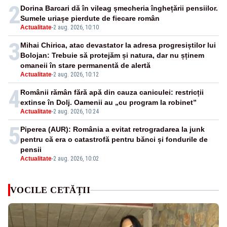
2
Dorina Barcari dă în vileag șmecheria înghețării pensiilor.
Sumele uriașe pierdute de fiecare român
Actualitate
-
2 aug. 2026, 10:10
3
Mihai Chirica, atac devastator la adresa progresiștilor lui
Bolojan: Trebuie să protejăm și natura, dar nu șținem
omaneii în stare permanentă de alertă
Actualitate
-
2 aug. 2026, 10:12
4
Românii rămân fără apă din cauza caniculei: restricții
extinse în Dolj. Oamenii au „cu program la robinet”
Actualitate
-
2 aug. 2026, 10:24
5
Piperea (AUR): România a evitat retrogradarea la junk
pentru că era o catastrofă pentru bănci și fondurile de
pensii
Actualitate
-
2 aug. 2026, 10:02
VOCILE CETĂȚII