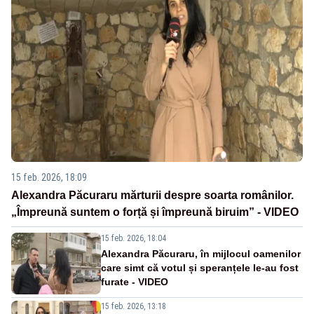
15 feb. 2026, 18:09
Alexandra Păcuraru mărturii despre soarta românilor.
„Împreună suntem o forță și împreună biruim” - VIDEO
15 feb. 2026, 18:04
Alexandra Păcuraru, în mijlocul oamenilor
care simt că votul și speranțele le-au fost
furate - VIDEO
15 feb. 2026, 13:18