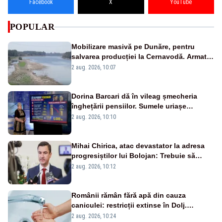
Facebook
X
YouTube
POPULAR
Mobilizare masivă pe Dunăre, pentru
salvarea producției la Cernavodă. Armata
va detona o stâncă și va devia apa
2 aug. 2026, 10:07
fluviului - IMAGINI AERIENE
Dorina Barcari dă în vileag șmecheria
înghețării pensiilor. Sumele uriașe
pierdute de fiecare român
2 aug. 2026, 10:10
Mihai Chirica, atac devastator la adresa
progresiștilor lui Bolojan: Trebuie să
protejăm și natura, dar nu șținem omaneii
2 aug. 2026, 10:12
în stare permanentă de alertă
Românii rămân fără apă din cauza
caniculei: restricții extinse în Dolj.
Oamenii au „cu program la robinet”
2 aug. 2026, 10:24