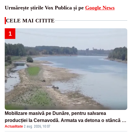
Urmărește știrile Vox Publica și pe
Google News
CELE MAI CITITE
1
Mobilizare masivă pe Dunăre, pentru salvarea
producției la Cernavodă. Armata va detona o stâncă și
Actualitate
·
2 aug. 2026, 10:07
va devia apa fluviului - IMAGINI AERIENE