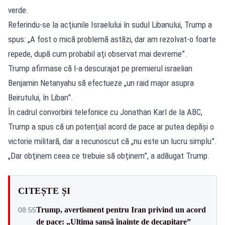
verde.
Referindu-se la acţiunile Israelului în sudul Libanului, Trump a
spus: „A fost o mică problemă astăzi, dar am rezolvat-o foarte
repede, după cum probabil aţi observat mai devreme”.
Trump afirmase că l-a descurajat pe premierul israelian
Benjamin Netanyahu să efectueze „un raid major asupra
Beirutului, în Liban”.
În cadrul convorbirii telefonice cu Jonathan Karl de la ABC,
Trump a spus că un potenţial acord de pace ar putea depăşi o
victorie militară, dar a recunoscut că „nu este un lucru simplu”.
„Dar obţinem ceea ce trebuie să obţinem”, a adăugat Trump.
CITEȘTE ȘI
Trump, avertisment pentru Iran privind un acord
08:55
de pace: „Ultima șansă înainte de decapitare”