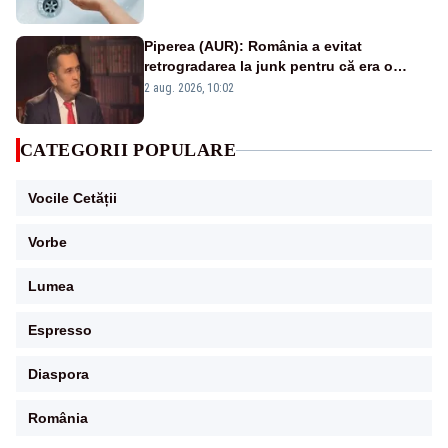
Piperea (AUR): România a evitat
retrogradarea la junk pentru că era o
catastrofă pentru bănci și fondurile de
2 aug. 2026, 10:02
pensii
CATEGORII POPULARE
Vocile Cetății
Vorbe
Lumea
Espresso
Diaspora
România