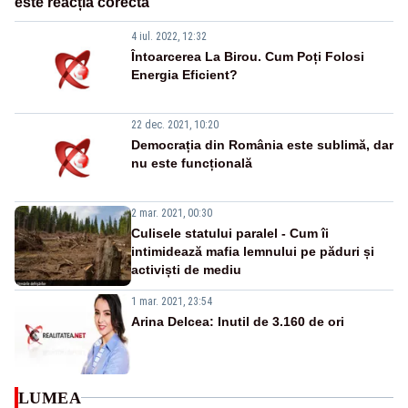
este reacția corectă
4 iul. 2022, 12:32
Întoarcerea La Birou. Cum Poți Folosi
Energia Eficient?
22 dec. 2021, 10:20
Democrația din România este sublimă, dar
nu este funcțională
2 mar. 2021, 00:30
Culisele statului paralel - Cum îi
intimidează mafia lemnului pe păduri și
activiști de mediu
1 mar. 2021, 23:54
Arina Delcea: Inutil de 3.160 de ori
LUMEA