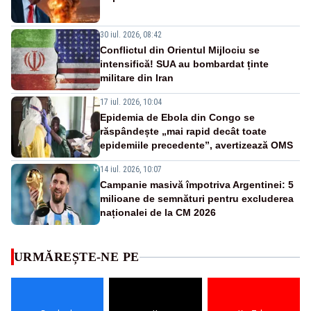
30 iul. 2026, 08:42
Conflictul din Orientul Mijlociu se
intensifică! SUA au bombardat ținte
militare din Iran
17 iul. 2026, 10:04
Epidemia de Ebola din Congo se
răspândește „mai rapid decât toate
epidemiile precedente”, avertizează OMS
14 iul. 2026, 10:07
Campanie masivă împotriva Argentinei: 5
milioane de semnături pentru excluderea
naționalei de la CM 2026
URMĂREȘTE-NE PE