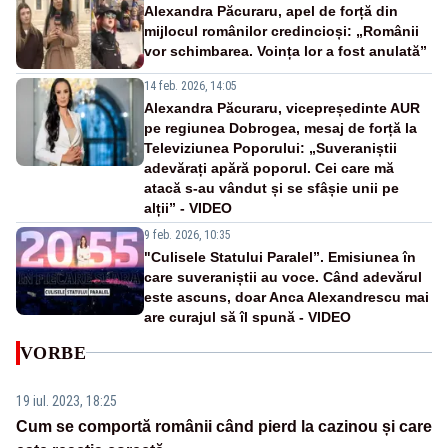
Alexandra Păcuraru, apel de forță din
mijlocul românilor credincioși: „Românii
vor schimbarea. Voința lor a fost anulată”
14 feb. 2026, 14:05
Alexandra Păcuraru, vicepreședinte AUR
pe regiunea Dobrogea, mesaj de forță la
Televiziunea Poporului: „Suveraniștii
adevărați apără poporul. Cei care mă
atacă s-au vândut și se sfâșie unii pe
alții” - VIDEO
9 feb. 2026, 10:35
"Culisele Statului Paralel”. Emisiunea în
care suveraniștii au voce. Când adevărul
este ascuns, doar Anca Alexandrescu mai
are curajul să îl spună - VIDEO
VORBE
19 iul. 2023, 18:25
Cum se comportă românii când pierd la cazinou și care