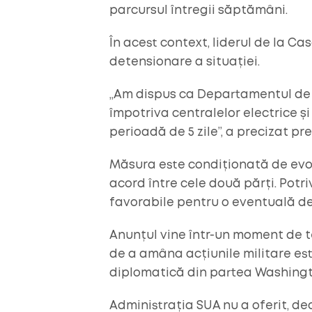
parcursul întregii săptămâni.
În acest context, liderul de la C
detensionare a situației.
„Am dispus ca Departamentul de R
împotriva centralelor electrice și
perioadă de 5 zile”, a precizat p
Măsura este condiționată de evolu
acord între cele două părți. Potri
favorabile pentru o eventuală det
Anunțul vine într-un moment de ten
de a amâna acțiunile militare es
diplomatică din partea Washingt
Administrația SUA nu a oferit, d