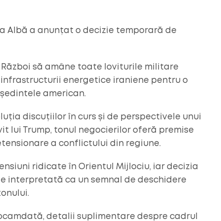
asa Albă a anunțat o decizie temporară de
ăzboi să amâne toate loviturile militare
 infrastructurii energetice iraniene pentru o
reședintele american.
ția discuțiilor în curs și de perspectivele unui
vit lui Trump, tonul negocierilor oferă premise
ensionare a conflictului din regiune.
siuni ridicate în Orientul Mijlociu, iar decizia
te interpretată ca un semnal de deschidere
onului.
eocamdată, detalii suplimentare despre cadrul