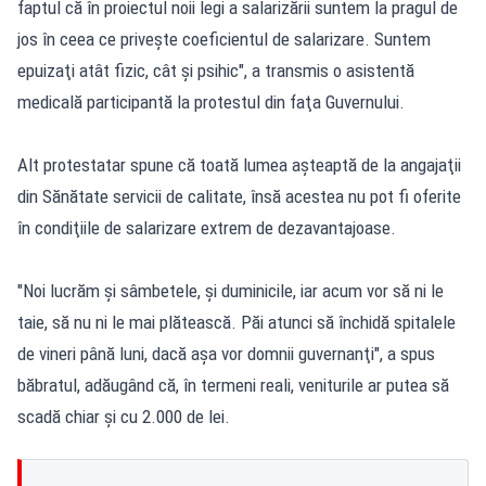
faptul că în proiectul noii legi a salarizării suntem la pragul de
jos în ceea ce priveşte coeficientul de salarizare. Suntem
epuizaţi atât fizic, cât şi psihic", a transmis o asistentă
medicală participantă la protestul din faţa Guvernului.
Alt protestatar spune că toată lumea aşteaptă de la angajaţii
din Sănătate servicii de calitate, însă acestea nu pot fi oferite
în condiţiile de salarizare extrem de dezavantajoase.
"Noi lucrăm şi sâmbetele, şi duminicile, iar acum vor să ni le
taie, să nu ni le mai plătească. Păi atunci să închidă spitalele
de vineri până luni, dacă aşa vor domnii guvernanţi", a spus
băbratul, adăugând că, în termeni reali, veniturile ar putea să
scadă chiar şi cu 2.000 de lei.