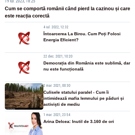
19 iul. 2023, 18:25
Cum se comportă românii când pierd la cazinou și care
este reacția corectă
4 iul. 2022, 12:32
Întoarcerea La Birou. Cum Poți Folosi
Energia Eficient?
22 dec. 2021, 10:20
Democrația din România este sublimă, dar
nu este funcțională
2 mar. 2021, 00:30
Culisele statului paralel - Cum îi
intimidează mafia lemnului pe păduri și
activiști de mediu
1 mar. 2021, 23:54
Arina Delcea: Inutil de 3.160 de ori