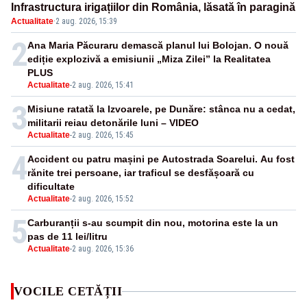
Infrastructura irigațiilor din România, lăsată în paragină
Actualitate
·
2 aug. 2026, 15:39
2
Ana Maria Păcuraru demască planul lui Bolojan. O nouă
ediție explozivă a emisiunii „Miza Zilei” la Realitatea
PLUS
Actualitate
-
2 aug. 2026, 15:41
3
Misiune ratată la Izvoarele, pe Dunăre: stânca nu a cedat,
militarii reiau detonările luni – VIDEO
Actualitate
-
2 aug. 2026, 15:45
4
Accident cu patru mașini pe Autostrada Soarelui. Au fost
rănite trei persoane, iar traficul se desfășoară cu
dificultate
Actualitate
-
2 aug. 2026, 15:52
5
Carburanții s-au scumpit din nou, motorina este la un
pas de 11 lei/litru
Actualitate
-
2 aug. 2026, 15:36
VOCILE CETĂȚII