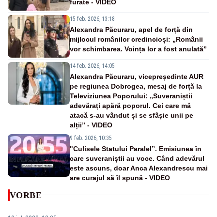
furate - VIDEO
15 feb. 2026, 13:18
Alexandra Păcuraru, apel de forță din
mijlocul românilor credincioși: „Românii
vor schimbarea. Voința lor a fost anulată”
14 feb. 2026, 14:05
Alexandra Păcuraru, vicepreședinte AUR
pe regiunea Dobrogea, mesaj de forță la
Televiziunea Poporului: „Suveraniștii
adevărați apără poporul. Cei care mă
atacă s-au vândut și se sfâșie unii pe
alții” - VIDEO
9 feb. 2026, 10:35
"Culisele Statului Paralel”. Emisiunea în
care suveraniștii au voce. Când adevărul
este ascuns, doar Anca Alexandrescu mai
are curajul să îl spună - VIDEO
VORBE