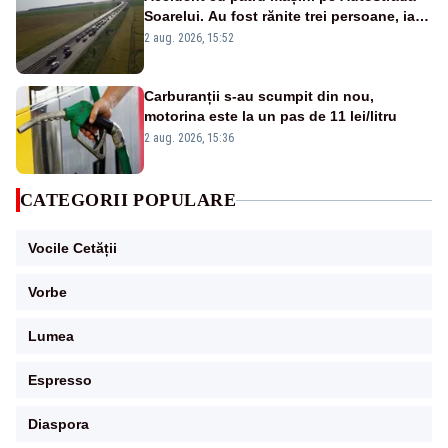
Soarelui. Au fost rănite trei persoane, iar
traficul se desfășoară cu dificultate
2 aug. 2026, 15:52
Carburanții s-au scumpit din nou,
motorina este la un pas de 11 lei/litru
2 aug. 2026, 15:36
CATEGORII POPULARE
Vocile Cetății
Vorbe
Lumea
Espresso
Diaspora