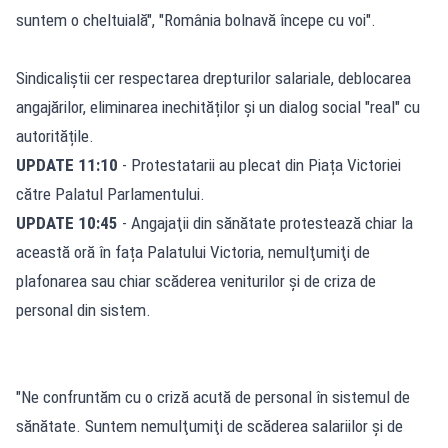
suntem o cheltuială", "România bolnavă începe cu voi".
Sindicaliștii cer respectarea drepturilor salariale, deblocarea
angajărilor, eliminarea inechităților și un dialog social "real" cu
autoritățile.
UPDATE 11:10
- Protestatarii au plecat din Piața Victoriei
către Palatul Parlamentului.
UPDATE 10:45
- Angajaţii din sănătate protestează chiar la
această oră în fața Palatului Victoria, nemulţumiţi de
plafonarea sau chiar scăderea veniturilor şi de criza de
personal din sistem.
"Ne confruntăm cu o criză acută de personal în sistemul de
sănătate. Suntem nemulţumiţi de scăderea salariilor şi de