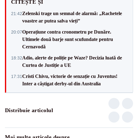
CITEȘTE ȘI
Zelenski trage un semnal de alarmă: „Rachetele
21:42
voastre ar putea salva vieți”
Operațiune contra cronometru pe Dunăre.
20:07
Ultimele două barje sunt scufundate pentru
Cernavodă
Adio, alerte de poliție pe Waze? Decizia luată de
18:32
Curtea de Justiție a UE
Cristi Chivu, victorie de senzație cu Juventus!
17:31
Inter a câștigat derby-ul din Australia
Distribuie articolul
Mai multe articole despre