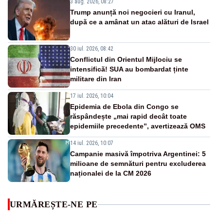
3 aug. 2026, 08:27
Trump anunță noi negocieri cu Iranul,
după ce a amânat un atac alături de Israel
30 iul. 2026, 08:42
Conflictul din Orientul Mijlociu se
intensifică! SUA au bombardat ținte
militare din Iran
17 iul. 2026, 10:04
Epidemia de Ebola din Congo se
răspândește „mai rapid decât toate
epidemiile precedente”, avertizează OMS
14 iul. 2026, 10:07
Campanie masivă împotriva Argentinei: 5
milioane de semnături pentru excluderea
naționalei de la CM 2026
URMĂREȘTE-NE PE