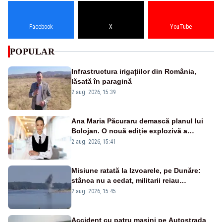
Facebook
X
YouTube
POPULAR
Infrastructura irigațiilor din România,
lăsată în paragină
2 aug. 2026, 15:39
Ana Maria Păcuraru demască planul lui
Bolojan. O nouă ediție explozivă a
emisiunii „Miza Zilei” la Realitatea PLUS
2 aug. 2026, 15:41
Misiune ratată la Izvoarele, pe Dunăre:
stânca nu a cedat, militarii reiau
detonările luni – VIDEO
2 aug. 2026, 15:45
Accident cu patru mașini pe Autostrada