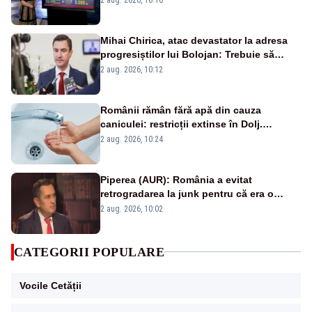
Mihai Chirica, atac devastator la adresa
progresiștilor lui Bolojan: Trebuie să
protejăm și natura, dar nu șținem omaneii
2 aug. 2026, 10:12
în stare permanentă de alertă
Românii rămân fără apă din cauza
caniculei: restricții extinse în Dolj.
Oamenii au „cu program la robinet”
2 aug. 2026, 10:24
Piperea (AUR): România a evitat
retrogradarea la junk pentru că era o
catastrofă pentru bănci și fondurile de
2 aug. 2026, 10:02
pensii
CATEGORII POPULARE
Vocile Cetății