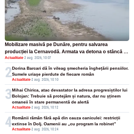
Mobilizare masivă pe Dunăre, pentru salvarea
producției la Cernavodă. Armata va detona o stâncă și
Actualitate
·
2 aug. 2026, 10:07
va devia apa fluviului - IMAGINI AERIENE
2
Dorina Barcari dă în vileag șmecheria înghețării pensiilor.
Sumele uriașe pierdute de fiecare român
Actualitate
-
2 aug. 2026, 10:10
3
Mihai Chirica, atac devastator la adresa progresiștilor lui
Bolojan: Trebuie să protejăm și natura, dar nu șținem
omaneii în stare permanentă de alertă
Actualitate
-
2 aug. 2026, 10:12
4
Românii rămân fără apă din cauza caniculei: restricții
extinse în Dolj. Oamenii au „cu program la robinet”
Actualitate
-
2 aug. 2026, 10:24