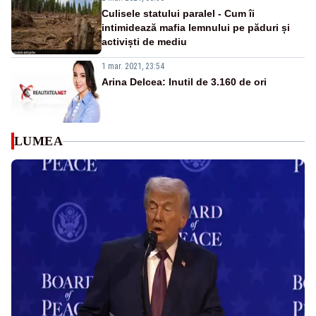
Culisele statului paralel - Cum îi
intimidează mafia lemnului pe păduri și
activiști de mediu
1 mar. 2021, 23:54
Arina Delcea: Inutil de 3.160 de ori
LUMEA