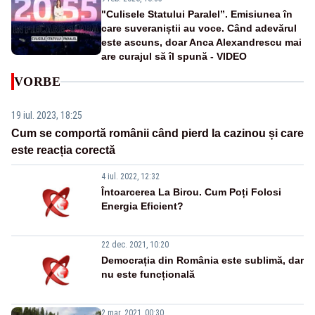
"Culisele Statului Paralel”. Emisiunea în
care suveraniștii au voce. Când adevărul
este ascuns, doar Anca Alexandrescu mai
are curajul să îl spună - VIDEO
VORBE
19 iul. 2023, 18:25
Cum se comportă românii când pierd la cazinou și care
este reacția corectă
4 iul. 2022, 12:32
Întoarcerea La Birou. Cum Poți Folosi
Energia Eficient?
22 dec. 2021, 10:20
Democrația din România este sublimă, dar
nu este funcțională
2 mar. 2021, 00:30