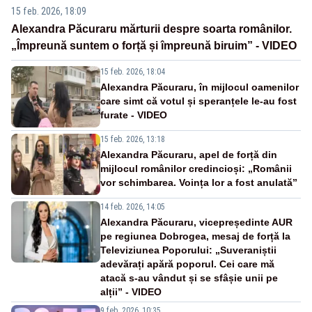
15 feb. 2026, 18:09
Alexandra Păcuraru mărturii despre soarta românilor.
„Împreună suntem o forță și împreună biruim” - VIDEO
15 feb. 2026, 18:04
Alexandra Păcuraru, în mijlocul oamenilor
care simt că votul și speranțele le-au fost
furate - VIDEO
15 feb. 2026, 13:18
Alexandra Păcuraru, apel de forță din
mijlocul românilor credincioși: „Românii
vor schimbarea. Voința lor a fost anulată”
14 feb. 2026, 14:05
Alexandra Păcuraru, vicepreședinte AUR
pe regiunea Dobrogea, mesaj de forță la
Televiziunea Poporului: „Suveraniștii
adevărați apără poporul. Cei care mă
atacă s-au vândut și se sfâșie unii pe
alții” - VIDEO
9 feb. 2026, 10:35