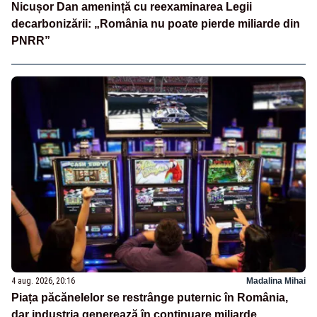
Nicușor Dan amenință cu reexaminarea Legii
decarbonizării: „România nu poate pierde miliarde din
PNRR”
4 aug. 2026, 20:16
Madalina Mihai
Piața păcănelelor se restrânge puternic în România,
dar industria generează în continuare miliarde