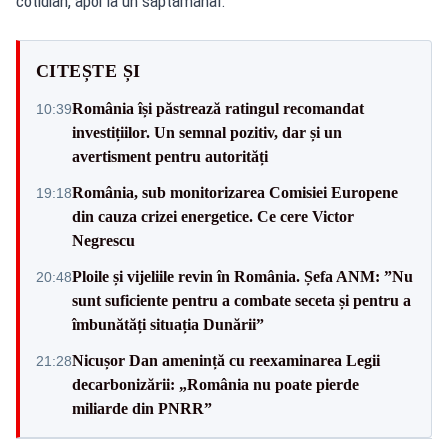
cotidian, apoi la un săptămânal. "
CITEȘTE ȘI
România își păstrează ratingul recomandat
10:39
investițiilor. Un semnal pozitiv, dar și un
avertisment pentru autorități
România, sub monitorizarea Comisiei Europene
19:18
din cauza crizei energetice. Ce cere Victor
Negrescu
Ploile și vijeliile revin în România. Șefa ANM: ”Nu
20:48
sunt suficiente pentru a combate seceta și pentru a
îmbunătăți situația Dunării”
Nicușor Dan amenință cu reexaminarea Legii
21:28
decarbonizării: „România nu poate pierde
miliarde din PNRR”