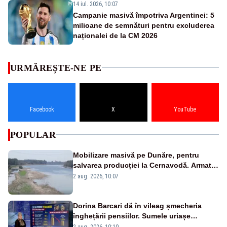
14 iul. 2026, 10:07
Campanie masivă împotriva Argentinei: 5
milioane de semnături pentru excluderea
naționalei de la CM 2026
URMĂREȘTE-NE PE
Facebook
X
YouTube
POPULAR
Mobilizare masivă pe Dunăre, pentru
salvarea producției la Cernavodă. Armata
va detona o stâncă și va devia apa
2 aug. 2026, 10:07
fluviului - IMAGINI AERIENE
Dorina Barcari dă în vileag șmecheria
înghețării pensiilor. Sumele uriașe
pierdute de fiecare român
2 aug. 2026, 10:10