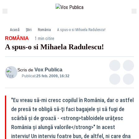
Acasă
Știri
România
A spus-o si Mihaela Radulescu!
·
ROMÂNIA
1 min citire
A spus-o si Mihaela Radulescu!
Vox Publica
Scris de
Publicat:
25 feb. 2009, 16:32
"Eu vreau să-mi cresc copilul în România, dar o astfel
de presă te obligă să-ţi faci bagajele şi să fugi de
scârbă şi de groază - <strong>tabloidele urâţesc
România şi alungă valorile</strong>" In acest
interviu! Un interviu foatre bun, de altfel, ni care dna