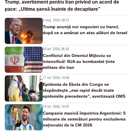
Trump, avertisment pentru Iran privind un acord de
pace: „Ultima șansă înainte de decapitare”
3 aug. 2026, 08:27
Trump anunță noi negocieri cu Iranul,
după ce a amânat un atac alături de Israel
30 iul. 2026, 08:42
Conflictul din Orientul Mijlociu se
intensifică! SUA au bombardat ținte
militare din Iran
17 iul. 2026, 10:04
Epidemia de Ebola din Congo se
răspândește „mai rapid decât toate
epidemiile precedente”, avertizează OMS
14 iul. 2026, 10:07
Campanie masivă împotriva Argentinei: 5
milioane de semnături pentru excluderea
naționalei de la CM 2026