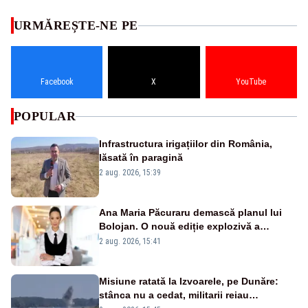
URMĂREȘTE-NE PE
Facebook
X
YouTube
POPULAR
Infrastructura irigațiilor din România,
lăsată în paragină
2 aug. 2026, 15:39
Ana Maria Păcuraru demască planul lui
Bolojan. O nouă ediție explozivă a
emisiunii „Miza Zilei” la Realitatea PLUS
2 aug. 2026, 15:41
Misiune ratată la Izvoarele, pe Dunăre:
stânca nu a cedat, militarii reiau