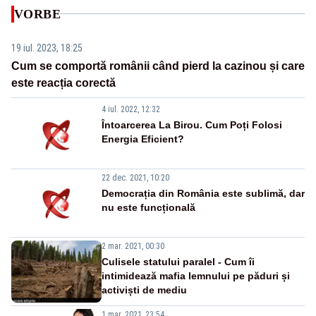
VORBE
19 iul. 2023, 18:25
Cum se comportă românii când pierd la cazinou și care
este reacția corectă
4 iul. 2022, 12:32
Întoarcerea La Birou. Cum Poți Folosi
Energia Eficient?
22 dec. 2021, 10:20
Democrația din România este sublimă, dar
nu este funcțională
2 mar. 2021, 00:30
Culisele statului paralel - Cum îi
intimidează mafia lemnului pe păduri și
activiști de mediu
1 mar. 2021, 23:54