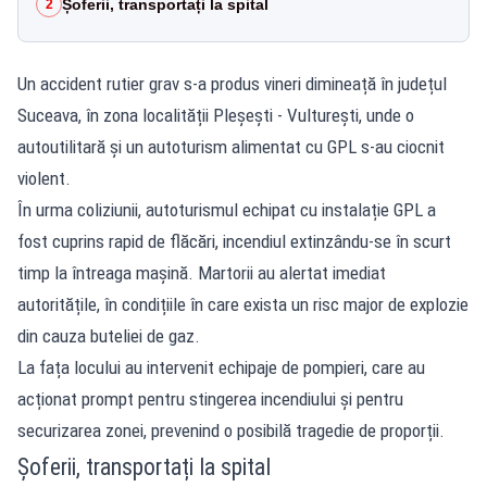
Șoferii, transportați la spital
2
Un accident rutier grav s-a produs vineri dimineață în județul
Suceava, în zona localității Pleșești - Vulturești, unde o
autoutilitară și un autoturism alimentat cu GPL s-au ciocnit
violent.
În urma coliziunii
, autoturismul echipat cu instalație GPL a
fost cuprins rapid de flăcări, incendiul extinzându-se în scurt
timp la întreaga mașină. Martorii au alertat imediat
autoritățile, în condițiile în care exista un risc major de explozie
din cauza buteliei de gaz.
La fața locului au intervenit echipaje de pompieri, care au
acționat prompt pentru stingerea incendiului și pentru
securizarea zonei, prevenind o posibilă tragedie de proporții.
Șoferii, transportați la spital