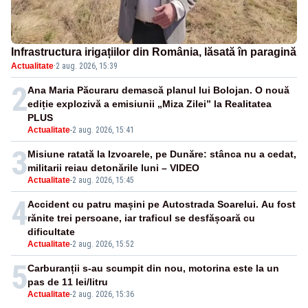
Infrastructura irigațiilor din România, lăsată în paragină
Actualitate
·
2 aug. 2026, 15:39
2
Ana Maria Păcuraru demască planul lui Bolojan. O nouă
ediție explozivă a emisiunii „Miza Zilei” la Realitatea
PLUS
Actualitate
-
2 aug. 2026, 15:41
3
Misiune ratată la Izvoarele, pe Dunăre: stânca nu a cedat,
militarii reiau detonările luni – VIDEO
Actualitate
-
2 aug. 2026, 15:45
4
Accident cu patru mașini pe Autostrada Soarelui. Au fost
rănite trei persoane, iar traficul se desfășoară cu
dificultate
Actualitate
-
2 aug. 2026, 15:52
5
Carburanții s-au scumpit din nou, motorina este la un
pas de 11 lei/litru
Actualitate
-
2 aug. 2026, 15:36