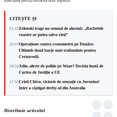
esențială pentru evitarea unor explozii.
CITEȘTE ȘI
Zelenski trage un semnal de alarmă: „Rachetele
21:42
voastre ar putea salva vieți”
Operațiune contra cronometru pe Dunăre.
20:07
Ultimele două barje sunt scufundate pentru
Cernavodă
Adio, alerte de poliție pe Waze? Decizia luată de
18:32
Curtea de Justiție a UE
Cristi Chivu, victorie de senzație cu Juventus!
17:31
Inter a câștigat derby-ul din Australia
Distribuie articolul