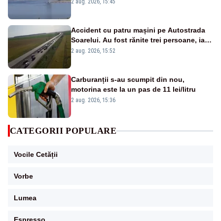
detonările luni – VIDEO
2 aug. 2026, 15:45
Accident cu patru mașini pe Autostrada
Soarelui. Au fost rănite trei persoane, iar
traficul se desfășoară cu dificultate
2 aug. 2026, 15:52
Carburanții s-au scumpit din nou,
motorina este la un pas de 11 lei/litru
2 aug. 2026, 15:36
CATEGORII POPULARE
Vocile Cetății
Vorbe
Lumea
Espresso