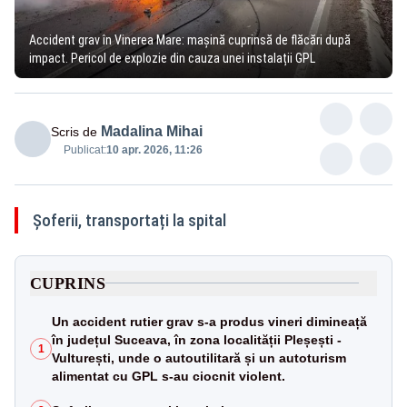
Accident grav în Vinerea Mare: mașină cuprinsă de flăcări după
impact. Pericol de explozie din cauza unei instalații GPL
Madalina Mihai
Scris de
Publicat:
10 apr. 2026, 11:26
Șoferii, transportați la spital
CUPRINS
Un accident rutier grav s-a produs vineri dimineață
în județul Suceava, în zona localității Pleșești -
1
Vulturești, unde o autoutilitară și un autoturism
alimentat cu GPL s-au ciocnit violent.