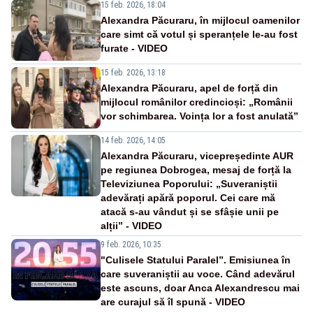
15 feb. 2026, 18:04
Alexandra Păcuraru, în mijlocul oamenilor
care simt că votul și speranțele le-au fost
furate - VIDEO
15 feb. 2026, 13:18
Alexandra Păcuraru, apel de forță din
mijlocul românilor credincioși: „Românii
vor schimbarea. Voința lor a fost anulată”
14 feb. 2026, 14:05
Alexandra Păcuraru, vicepreședinte AUR
pe regiunea Dobrogea, mesaj de forță la
Televiziunea Poporului: „Suveraniștii
adevărați apără poporul. Cei care mă
atacă s-au vândut și se sfâșie unii pe
alții” - VIDEO
9 feb. 2026, 10:35
"Culisele Statului Paralel”. Emisiunea în
care suveraniștii au voce. Când adevărul
este ascuns, doar Anca Alexandrescu mai
are curajul să îl spună - VIDEO