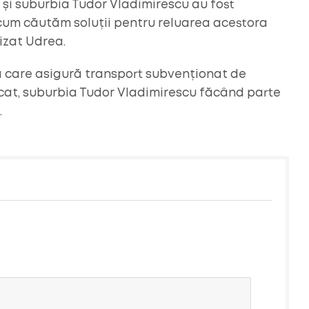
 și suburbia Tudor Vladimirescu au fost
 acum căutăm soluții pentru reluarea acestora
cizat Udrea.
ră care asigură transport subvenționat de
uscat, suburbia Tudor Vladimirescu făcând parte
.