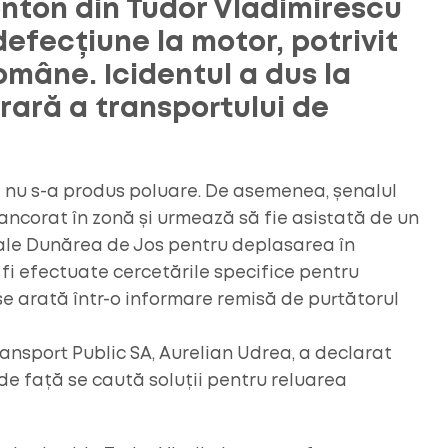
onton din Tudor Vladimirescu
defecțiune la motor, potrivit
omâne. Icidentul a dus la
ară a transportului de
și nu s-a produs poluare. De asemenea, șenalul
ancorat în zonă și urmează să fie asistată de un
iale Dunărea de Jos pentru deplasarea în
 fi efectuate cercetările specifice pentru
 se arată într-o informare remisă de purtătorul
ransport Public SA, Aurelian Udrea, a declarat
e față se caută soluții pentru reluarea