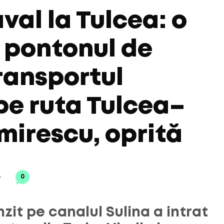
val la Tulcea: o
t pontonul de
ransportul
 pe ruta Tulcea–
mirescu, oprită
6
0
nzit pe canalul Sulina a intrat