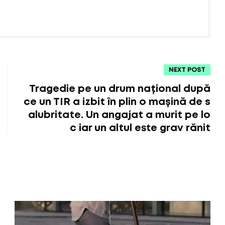
NEXT POST
Tragedie pe un drum național după
ce un TIR a izbit în plin o mașină de s
alubritate. Un angajat a murit pe lo
c iar un altul este grav rănit