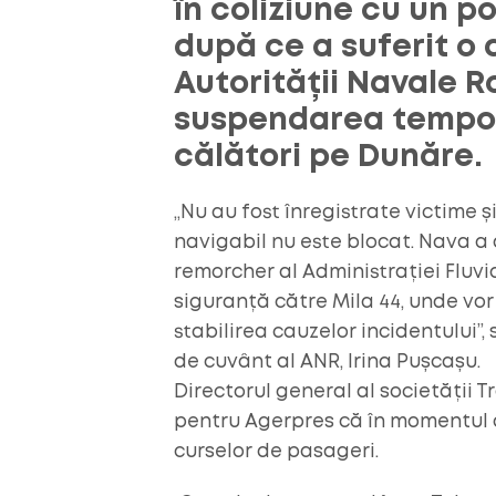
în coliziune cu un p
după ce a suferit o 
Autorității Navale R
suspendarea tempor
călători pe Dunăre.
„Nu au fost înregistrate victime 
navigabil nu este blocat. Nava a 
remorcher al Administrației Fluv
siguranță către Mila 44, unde vor
stabilirea cauzelor incidentului”,
de cuvânt al ANR, Irina Pușcașu.
Directorul general al societății T
pentru Agerpres că în momentul d
curselor de pasageri.