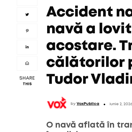
Accident na
navă a lovi
acostare. T
călătorilor
Tudor Vladi
SHARE
THIS
by
VoxPublica
iunie 2, 202
O navă aflată în tra