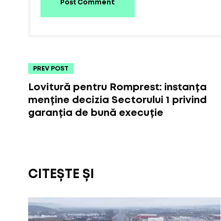
Post Comment
PREV POST
Lovitură pentru Romprest: instanța
menține decizia Sectorului 1 privind
garanția de bună execuție
CITEȘTE ȘI