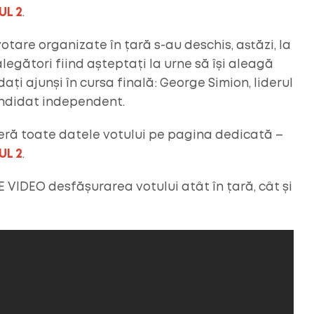
UL 2
.
otare organizate în țară s-au deschis, astăzi, la
legători fiind așteptați la urne să își aleagă
ați ajunși în cursa finală: George Simion, liderul
candidat independent.
oferă toate datele votului pe pagina dedicată –
UL 2
.
 VIDEO desfășurarea votului atât în țară, cât și