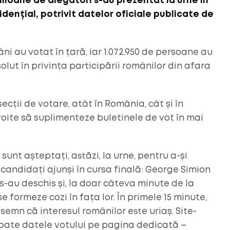
ilioane de alegători s-au prezentat la urne în
zidențial, potrivit datelor oficiale publicate de
âni au votat în țară, iar 1.072.950 de persoane au
lut în privința participării românilor din afara
ecții de votare, atât în România, cât și în
evoite să suplimenteze buletinele de vot în mai
unt așteptați, astăzi, la urne, pentru a-și
 candidați ajunși în cursa finală: George Simion
 s-au deschis și, la doar câteva minute de la
e formeze cozi în fața lor. În primele 15 minute,
semn că interesul românilor este uriaș. Site-
ă toate datele votului pe pagina dedicată –