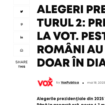
ALEGERI PR
TURUL 2: P
LA VOT. PES
ROMÂNI AU 
DOAR ÎN D
SHARE
THIS
by
VoxPublica
mai 18, 202
Alegerile prezidențiale din 2025