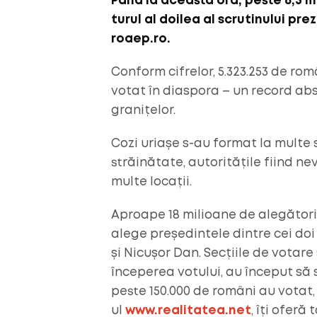
Până la această oră, peste 6,3 m
turul al doilea al scrutinului pre
roaep.ro.
Conform cifrelor, 5.323.253 de rom
votat în diaspora – un record abso
granițelor.
Cozi uriașe s-au format la multe s
străinătate, autoritățile fiind n
multe locații.
Aproape 18 milioane de alegători s
alege președintele dintre cei doi
și Nicușor Dan. Secțiile de votare
începerea votului, au început să s
peste 150.000 de români au votat, 
ul
www.realitatea.net
, îți ofer