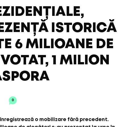
EZIDENȚIALE,
REZENȚĂ ISTORICĂ
TE 6 MILIOANE DE
VOTAT, 1 MILION
IASPORA
5
0
 înregistrează o mobilizare fără precedent.