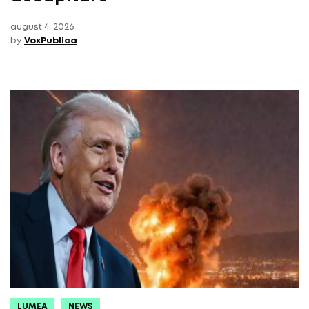
august 4, 2026
by
VoxPublica
LUMEA
NEWS