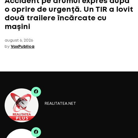
Accident pe drumul expres după
o oprire de urgență. Un TIR a lovit
două trailere încărcate cu
mașini
august 6, 2026
by
VoxPublica
REALITATEA.NET