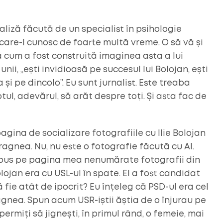
aliză făcută de un specialist în psihologie
re-l cunosc de foarte multă vreme. O să vă și
ă cum a fost construită imaginea asta a lui
nii, „ești invidioasă pe succesul lui Bolojan, ești
a și pe dincolo”. Eu sunt jurnalist. Este treaba
tul, adevărul, să arăt despre toți. Și asta fac de
ina de socializare fotografiile cu Ilie Bolojan
Dragnea. Nu, nu este o fotografie făcută cu AI.
m pus pe pagina mea nenumărate fotografii din
jan era cu USL-ul în spate. El a fost candidat
fie atât de ipocrit? Eu înțeleg că PSD-ul era cel
gnea. Spun acum USR-iștii ăștia de o înjurau pe
rmiți să jignești, în primul rând, o femeie, mai