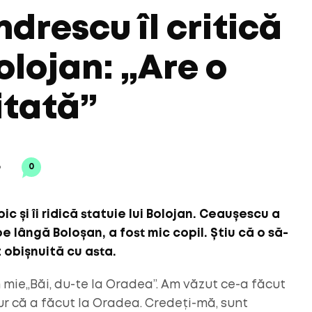
drescu îl critică
Bolojan: „Are o
itată”
6
0
c și îi ridică statuie lui Bolojan. Ceaușescu a
e lângă Boloșan, a fost mic copil. Știu că o să-
 obișnuită cu asta.
 mie„Băi, du-te la Oradea”. Am văzut ce-a făcut
ur că a făcut la Oradea. Credeți-mă, sunt