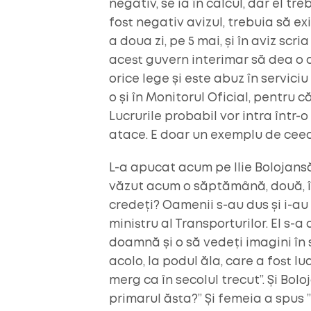
negativ, se ia în calcul, dar el tr
fost negativ avizul, trebuia să exi
a doua zi, pe 5 mai, și în aviz sc
acest guvern interimar să dea o
orice lege și este abuz în servici
o și în Monitorul Oficial, pentru 
Lucrurile probabil vor intra într-
atace. E doar un exemplu de ceea
L-a apucat acum pe Ilie Bolojansă 
văzut acum o săptămână, două, î
credeți? Oamenii s-au dus și i-au 
ministru al Transporturilor. El s-a
doamnă și o să vedeți imagini în s
acolo, la podul ăla, care a fost 
merg ca în secolul trecut”. Și Bol
primarul ăsta?” Și femeia a spus 