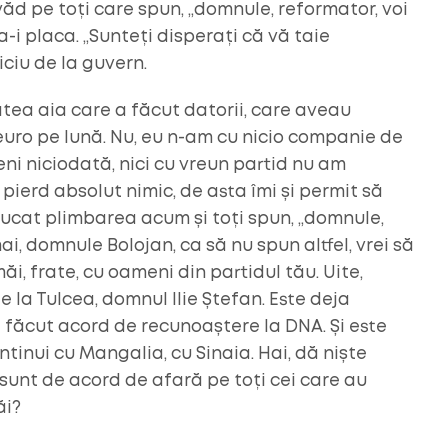
i văd pe toți care spun, „domnule, reformator, voi
a-i placa. „Sunteți disperați că vă taie
iciu de la guvern.
tatea aia care a făcut datorii, care aveau
euro pe lună. Nu, eu n-am cu nicio companie de
ni niciodată, nici cu vreun partid nu am
u pierd absolut nimic, de asta îmi și permit să
pucat plimbarea acum și toți spun, „domnule,
i, domnule Bolojan, ca să nu spun altfel, vrei să
ăi, frate, cu oameni din partidul tău. Uite,
 la Tulcea, domnul Ilie Ștefan. Este deja
 făcut acord de recunoaștere la DNA. Și este
ontinui cu Mangalia, cu Sinaia. Hai, dă niște
sunt de acord de afară pe toți cei care au
ăi?