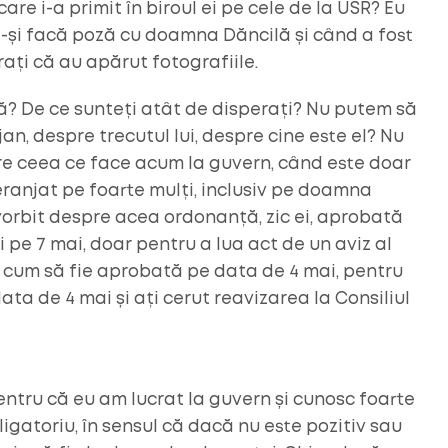
are i-a primit în biroul ei pe cele de la USR? Eu
ă-și facă poză cu doamna Dăncilă și când a fost
ați că au apărut fotografiile.
ă? De ce sunteți atât de disperați? Nu putem să
an, despre trecutul lui, despre cine este el? Nu
 ceea ce face acum la guvern, când este doar
eranjat pe foarte mulți, inclusiv pe doamna
vorbit despre acea ordonanță, zic ei, aprobată
i pe 7 mai, doar pentru a lua act de un aviz al
ea cum să fie aprobată pe data de 4 mai, pentru
data de 4 mai și ați cerut reavizarea la Consiliul
 pentru că eu am lucrat la guvern și cunosc foarte
igatoriu, în sensul că dacă nu este pozitiv sau