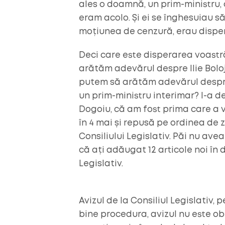
ales o doamnă, un prim-ministru, c
eram acolo. Și ei se înghesuiau s
moțiunea de cenzură, erau disper
Deci care este disperarea voastr
arătăm adevărul despre Ilie Boloj
putem să arătăm adevărul despre
un prim-ministru interimar? I-a d
Dogoiu, că am fost prima care a 
în 4 mai și repusă pe ordinea de z
Consiliului Legislativ. Păi nu av
că ați adăugat 12 articole noi în 
Legislativ.
Avizul de la Consiliul Legislativ,
bine procedura, avizul nu este obl