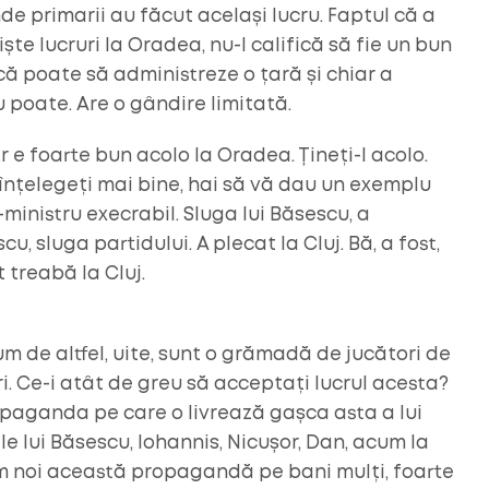
 primarii au făcut același lucru. Faptul că a
ște lucruri la Oradea, nu-l califică să fie un bun
ă poate să administreze o țară și chiar a
u poate. Are o gândire limitată.
 e foarte bun acolo la Oradea. Țineți-l acolo.
 înțelegeți mai bine, hai să vă dau un exemplu
ministru execrabil. Sluga lui Băsescu, a
, sluga partidului. A plecat la Cluj. Bă, a fost,
 treabă la Cluj.
Cum de altfel, uite, sunt o grămadă de jucători de
i. Ce-i atât de greu să acceptați lucrul acesta?
opaganda pe care o livrează gașca asta a lui
e lui Băsescu, Iohannis, Nicușor, Dan, acum la
im noi această propagandă pe bani mulți, foarte