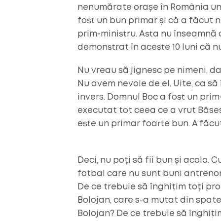
nenumărate orașe în România unde
fost un bun primar și că a făcut ni
prim-ministru. Asta nu înseamnă c
demonstrat în aceste 10 luni că n
Nu vreau să jignesc pe nimeni, dar
Nu avem nevoie de el. Uite, ca să
invers. Domnul Boc a fost un prim-
executat tot ceea ce a vrut Băsescu
este un primar foarte bun. A făcut
Deci, nu poți să fii bun și acolo. 
fotbal care nu sunt buni antrenor
De ce trebuie să înghițim toți pr
Bolojan, care s-a mutat din spatel
Bolojan? De ce trebuie să înghiț