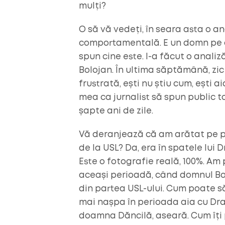
mulți?
O să vă vedeți, în seara asta o an
comportamentală. E un domn pe ca
spun cine este. I-a făcut o analiz
Bolojan. În ultima săptămână, zic u
frustrată, ești nu știu cum, ești ai
mea ca jurnalist să spun public to
șapte ani de zile.
Vă deranjează că am arătat pe pag
de la USL? Da, era în spatele lui 
Este o fotografie reală, 100%. A
aceași perioadă, când domnul Bolo
din partea USL-ului. Cum poate să 
mai nașpa în perioada aia cu Dra
doamna Dăncilă, aseară. Cum îți pe