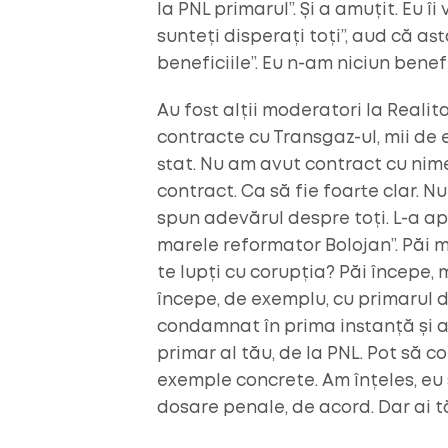
la PNL primarul”. Și a amuțit. Eu î
sunteți disperați toți”, aud că ast
beneficiile”. Eu n-am niciun benef
Au fost alții moderatori la Reali
contracte cu Transgaz-ul, mii de 
stat. Nu am avut contract cu nime
contract. Ca să fie foarte clar. N
spun adevărul despre toți. L-a a
marele reformator Bolojan”. Păi ma
te lupți cu corupția? Păi începe, m
începe, de exemplu, cu primarul de
condamnat în prima instanță și a
primar al tău, de la PNL. Pot să c
exemple concrete. Am înțeles, eu 
dosare penale, de acord. Dar ai t