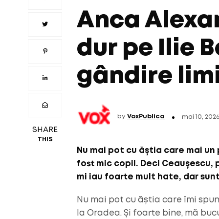
Anca Alexan
dur pe Ilie 
gândire lim
by
VoxPublica
mai 10, 202
SHARE
THIS
Nu mai pot cu ăștia care mai un pi
fost mic copil. Deci Ceaușescu, p
mi iau foarte mult hate, dar sunt
Nu mai pot cu ăștia care îmi spun
la Oradea. Și foarte bine, mă buc