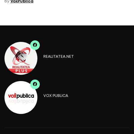
by
VoxPublica
REALITATEA.NET
VOX PUBLICA