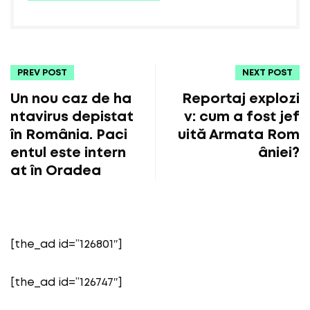
PREV POST
NEXT POST
Un nou caz de ha
Reportaj explozi
ntavirus depistat
v: cum a fost jef
în România. Paci
uită Armata Rom
entul este intern
âniei?
at în Oradea
[the_ad id=”126801″]
[the_ad id=”126747″]