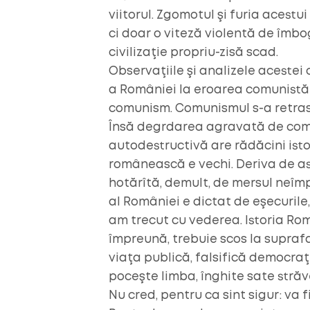
viitorul. Zgomotul şi furia acest
ci doar o viteză violentă de îmbo
civilizaţie propriu-zisă scad.
Observaţiile şi analizele acestei 
a României la eroarea comunistă ş
comunism. Comunismul s-a retras s
Însă degrdarea agravată de com
autodestructivă are rădăcini ist
românească e vechi. Deriva de ast
hotărîtă, demult, de mersul neîmpli
al României e dictat de eşecurile, i
am trecut cu vederea. Istoria Româ
împreună, trebuie scos la suprafaţ
viaţa publică, falsifică democraţi
poceşte limba, înghite sate străve
Nu cred, pentru ca sint sigur: va f