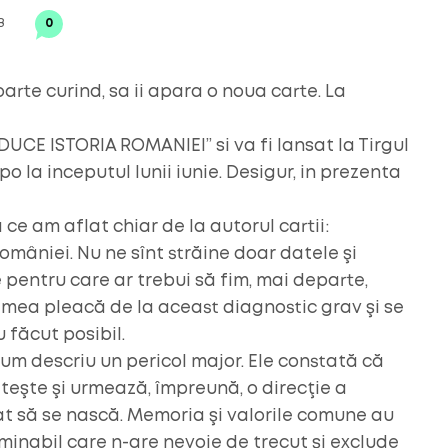
8
0
rte curind, sa ii apara o noua carte. La
UCE ISTORIA ROMANIEI” si va fi lansat la Tirgul
 la inceputul lunii iunie. Desigur, in prezenta
 ce am aflat chiar de la autorul cartii:
omâniei. Nu ne sînt străine doar datele şi
le pentru care ar trebui să fim, mai departe,
 mea pleacă de la aceast diagnostic grav şi se
u făcut posibil.
olum descriu un pericol major. Ele constată că
eşte şi urmează, împreună, o direcţie a
t să se nască. Memoria şi valorile comune au
rminabil care n-are nevoie de trecut şi exclude