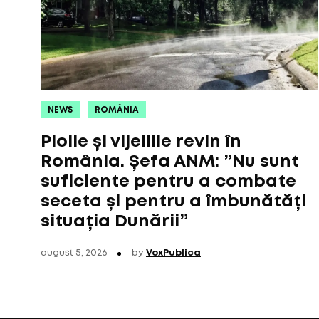
NEWS
ROMÂNIA
Ploile și vijeliile revin în
România. Șefa ANM: ”Nu sunt
suficiente pentru a combate
seceta și pentru a îmbunătăți
situația Dunării”
august 5, 2026
by
VoxPublica