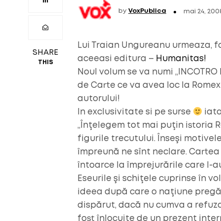
by
VoxPublica
mai 24, 200
Lui Traian Ungureanu urmeaza, foa
SHARE
aceeasi editura –
Humanitas!
THIS
Noul volum se va numi „INCOTRO D
de Carte ce va avea loc la Romexpo
autorului!
In exclusivitate si pe surse
iata
„Înţelegem tot mai puţin istoria R
figurile trecutului. Înseşi motive
împreună ne sînt neclare. Cartea
întoarce la împrejurările care l-a
Eseurile şi schiţele cuprinse în v
ideea după care o naţiune pregăt
dispărut, dacă nu cumva a refuza
fost înlocuite de un prezent inte