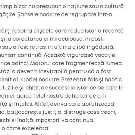
ui timp bizar nu presupun o naţiune sau o cultură
găţire. Şansele noastre de regrupare într-o
cărţi resping clişeele care reduc istoria recentă
i la corectarea ei miraculoasă, în post-
au a fost retras, în ultima clipă îngăduită.
unism continuă. Această viguroasă vocaţie
orice adînci. Motorul care fragmentează lumea
ăzi a devenit inevitabilă pentru că a fost
nit al istoriei noastre. Prezentul fals şi haotic
luziile şi, chiar, de succesele istorice pe care le-
niei, adică felul nostru deficitar de a fi
ă şi înţeles. Altfel, deriva care abrutizează
a, batjocoreşte justiţia, distruge case vechi,
chi şi înalţă impostori, va continua.”
i o carte excelenta!