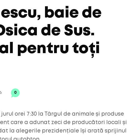
escu, baie de
Osica de Sus.
al pentru toți
6
0
jurul orei 7:30 la Târgul de animale și produse
ent care a adunat zeci de producători locali și
at la alegerile prezidențiale își arată sprijinul
torul autohton.