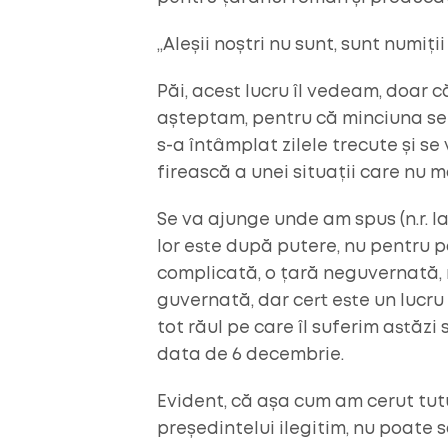
„Aleșii noștri nu sunt, sunt numiții
Păi, acest lucru îl vedeam, doar 
așteptam, pentru că minciuna se 
s-a întâmplat zilele trecute și s
firească a unei situații care nu 
Se va ajunge unde am spus (n.r. la
lor este după putere, nu pentru p
complicată, o țară neguvernată, 
guvernată, dar cert este un lucr
tot răul pe care îl suferim astăz
data de 6 decembrie.
Evident, că așa cum am cerut tu
președintelui ilegitim, nu poate s