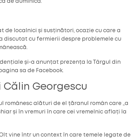
ică de duminică.
 de localnici și susținători, ocazie cu care a
i a discutat cu fermierii despre problemele cu
omânească.
idențiale și-a anunțat prezența la Târgul din
 pagina sa de Facebook.
lui Călin Georgescu
 românesc alături de el țăranul român care „a
iar și în vremuri în care cei vremelnic aflați la
Olt vine într un context în care temele legate de