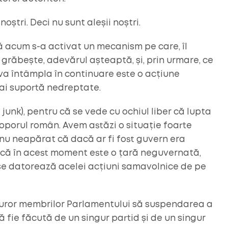
 noștri. Deci nu sunt aleșii noștri.
că acum s-a activat un mecanism pe care, îl
grăbește, adevărul așteaptă, și, prin urmare, ce
e va întâmpla în continuare este o acțiune
mai suportă nedreptate.
 junk), pentru că se vede cu ochiul liber că lupta
oporul român. Avem astăzi o situație foarte
nu neapărat că dacă ar fi fost guvern era
u că în acest moment este o țară neguvernată,
i se datorează acelei acțiuni samavolnice de pe
turor membrilor Parlamentului să suspendarea a
ă fie făcută de un singur partid și de un singur