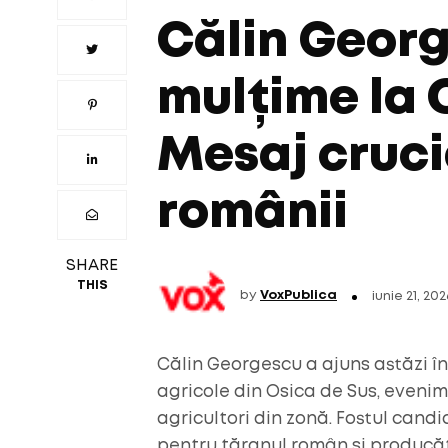
Călin Georg
mulțime la 
Mesaj cruci
românii
SHARE
THIS
by
VoxPublica
iunie 21, 202
Călin Georgescu a ajuns astăzi în 
agricole din Osica de Sus, evenim
agricultori din zonă. Fostul candid
pentru țăranul român și producă