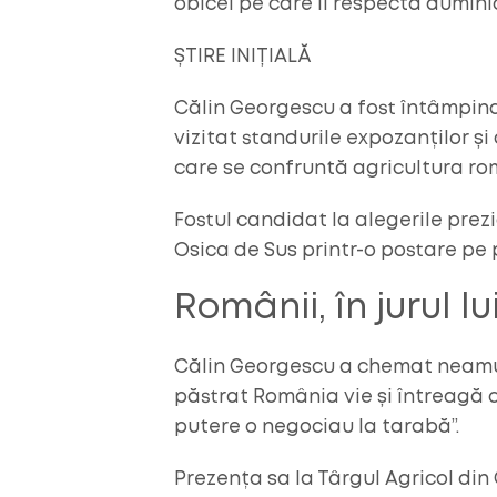
obicei pe care îl respectă dumin
ȘTIRE INIȚIALĂ
Călin Georgescu a fost întâmpinat
vizitat standurile expozanților ș
care se confruntă agricultura r
Fostul candidat la alegerile prez
Osica de Sus printr-o postare pe
Românii, în jurul 
Călin Georgescu a chemat neamul
păstrat România vie și întreagă ch
putere o negociau la tarabă”.
Prezența sa la Târgul Agricol din 