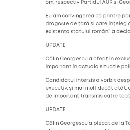
om, respectiv Partidul AUR și Geo
Eu am convingerea că printre pa
dragoste de țară și care înțeleg a
existența statului român.”, a dec
UPDATE
Călin Georgescu a oferit în exclu
important în actuala situație poli
Candidatul interzis a vorbit despre
executiv, și mai mult decât atât,
de important transmis către toate
UPDATE
Călin Georgescu a plecat de la Tâ