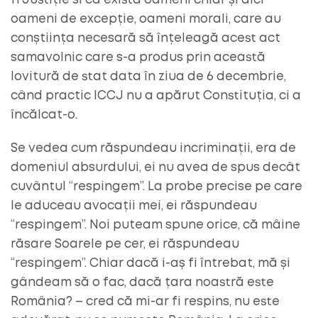
fi Justiție si că există oameni chiar și aici
oameni de excepție, oameni morali, care au
conștiința necesară să înțeleagă acest act
samavolnic care s-a produs prin această
lovitură de stat data în ziua de 6 decembrie,
când practic ICCJ nu a apărut Constituția, ci a
încălcat-o.
Se vedea cum răspundeau incriminații, era de
domeniul absurdului, ei nu avea de spus decât
cuvântul “respingem”. La probe precise pe care
le aduceau avocații mei, ei răspundeau
“respingem”. Noi puteam spune orice, că mâine
răsare Soarele pe cer, ei răspundeau
“respingem”. Chiar dacă i-aș fi întrebat, mă și
gândeam să o fac, dacă țara noastră este
România? – cred că mi-ar fi respins, nu este