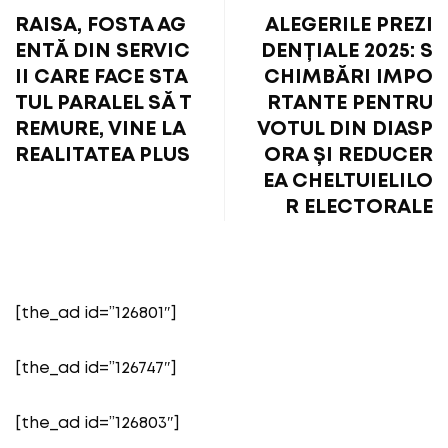
RAISA, FOSTA AG
ALEGERILE PREZI
ENTĂ DIN SERVIC
DENȚIALE 2025: S
II CARE FACE STA
CHIMBĂRI IMPO
TUL PARALEL SĂ T
RTANTE PENTRU
REMURE, VINE LA
VOTUL DIN DIASP
REALITATEA PLUS
ORA ȘI REDUCER
EA CHELTUIELILO
R ELECTORALE
[the_ad id=”126801″]
[the_ad id=”126747″]
[the_ad id=”126803″]