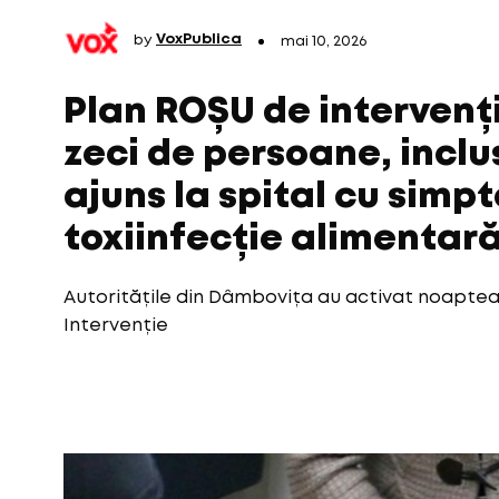
by
VoxPublica
mai 10, 2026
Plan ROȘU de intervenț
zeci de persoane, inclus
ajuns la spital cu simp
toxiinfecție alimentar
Autoritățile din Dâmbovița au activat noaptea
Intervenție