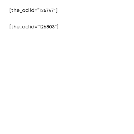
[the_ad id=”126747″]
[the_ad id=”126803″]