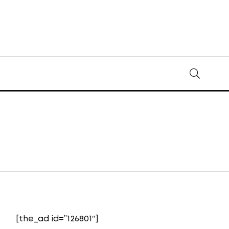
[the_ad id=”126801″]