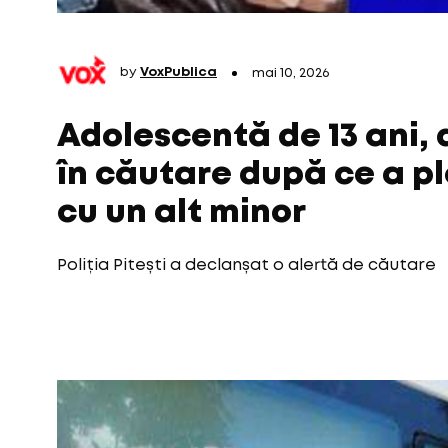
by
VoxPublica
mai 10, 2026
Adolescentă de 13 ani, d
în căutare după ce a p
cu un alt minor
Poliția Pitești a declanșat o alertă de căutare