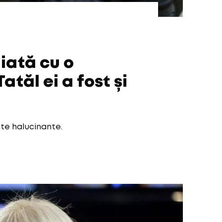
hiată cu o
atăl ei a fost și
te halucinante.