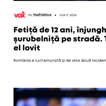
by
VoxPublica
mai 9, 2026
Fetiță de 12 ani, înjung
șurubelniță pe stradă. T
el lovit
România e cutremurată și de alte două inciden