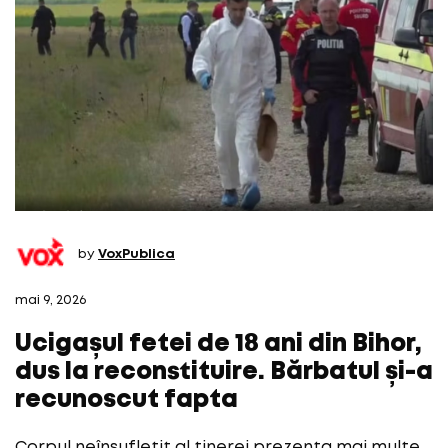
by
VoxPublica
mai 9, 2026
Ucigașul fetei de 18 ani din Bihor,
dus la reconstituire. Bărbatul și-a
recunoscut fapta
Corpul neînsuflețit al tinerei prezenta mai multe