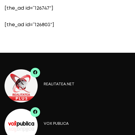
[the_ad id=”126747″]
[the_ad id=”126803″]
REALITATEA.NET
VOX PUBLICA