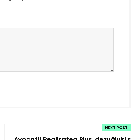
NEXT POST
Avocații Realitatea Plus, dezvăluiri ș