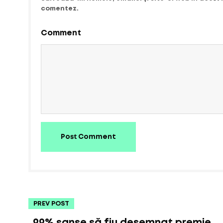
comentez.
Comment
Post Comment
PREV POST
„99% șanse să fiu desemnat premie