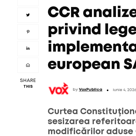
CCR analiz
privind leg
implementa
european S
SHARE
THIS
by
VoxPublica
iunie 4, 202
Curtea Constituționa
sesizarea referitoa
modificărilor aduse