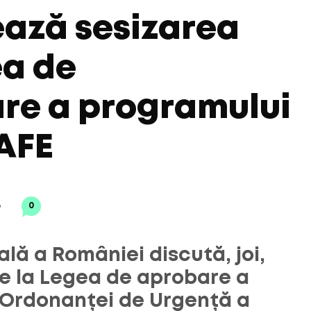
ează sesizarea
ea de
re a programului
AFE
6
0
lă a României discută, joi,
re la Legea de aprobare a
 Ordonanței de Urgență a