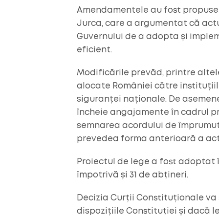
Amendamentele au fost propuse de
Jurca, care a argumentat că actu
Guvernului de a adopta și imple
eficient.
Modificările prevăd, printre altel
alocate României către instituțiil
siguranței naționale. De asemenea
încheie angajamente în cadrul pr
semnarea acordului de împrumut, 
prevedea forma anterioară a act
Proiectul de lege a fost adoptat î
împotrivă și 31 de abțineri.
Decizia Curții Constituționale va
dispozițiile Constituției și dacă