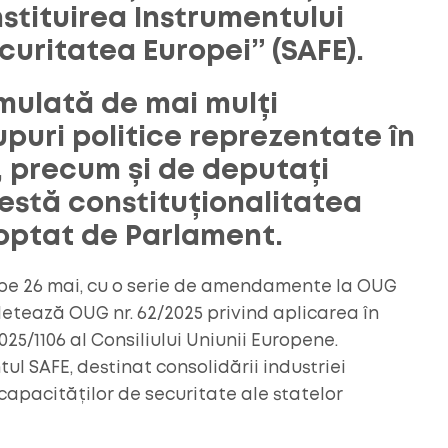
nstituirea Instrumentului
curitatea Europei” (SAFE).
rmulată de mai mulți
puri politice reprezentate în
 precum și de deputați
testă constituționalitatea
optat de Parlament.
pe 26 mai, cu o serie de amendamente la OUG
pletează OUG nr. 62/2025 privind aplicarea în
5/1106 al Consiliului Uniunii Europene.
ul SAFE, destinat consolidării industriei
capacităților de securitate ale statelor