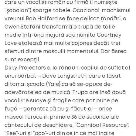
care un vocalist român cu firmă îl numeşte
“şobolan”) sparge tobele. Ocazional, machismul
vreunui Rob Halford se face delicat ţăndări, o
Gwen Stefani transformă o trupă de talie
medie într-una majoră sau numita Courtney
Love etalează mai multe cojones decât trei
sferturi dintre masculii momentului. Dar ăstea
sunt excepţii.
Dirty Projectors e, la rându-i, copilul de suflet al
unui bărbat – Dave Longstreth, care a lăsat
ditamai şcoala (Yale) ca să se-apuce de-
adevăratelea de muzică. Trupa are însă două
vocaliste suave şi fragile care pot pune pe
fugă – garantez că au şi făcut-o! – orice
mascul feroce în primele 36 de secunde ale
cântecului de deschidere, “Cannibal Resource”.
“Eee”-uri şi “ooo”-uri din ce în ce mai înalte