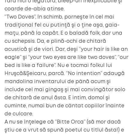
fără nici o legătură, bleep-uri inexplicabile şi
coarde de-abia atinse.
“Two Doves”, în schimb, porneşte în cel mai
tradiţional fel cu putinţă şi o ţine aşa, gaia-
maţu, până la capăt. E o baladă folk, dar una
cu schepsis. Da, e plină-ochi de chitară
acustică şi de viori. Dar, deşi “your hair is like an
eagle” şi “your two eyes are like two doves”, “our
bed is like a failure”. Nu e tocmai folkul lui
Hruşcă&Şeicaru, parcă. “No intention” adaugă
mandolina inventarului de până acum şi
include cel mai gingaş şi mai convingător solo
de chitară de anul ăsta. E intim, domol şi
cuminte, numai bun de cântat copiilor înainte
de culcare.
A nu se înţelege că “Bitte Orca” (să mor dacă
ştiu ce a vrut să spună poetul cu titlul ăsta!) e