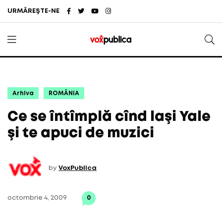
URMĂREȘTE-NE
Arhiva
ROMÂNIA
Ce se întîmplă cînd laşi Yale
şi te apuci de muzici
by
VoxPublica
octombrie 4, 2009
0