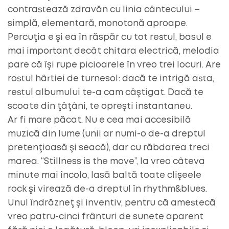
contrastează zdravăn cu linia cântecului –
simplă, elementară, monotonă aproape.
Percuţia e şi ea în răspăr cu tot restul, basul e
mai important decât chitara electrică, melodia
pare că îşi rupe picioarele în vreo trei locuri. Are
rostul hârtiei de turnesol: dacă te intrigă asta,
restul albumului te-a cam câştigat. Dacă te
scoate din ţâţâni, te opreşti instantaneu.
Ar fi mare păcat. Nu e cea mai accesibilă
muzică din lume (unii ar numi-o de-a dreptul
pretenţioasă şi seacă), dar cu răbdarea treci
marea. “Stillness is the move”, la vreo câteva
minute mai încolo, lasă baltă toate clişeele
rock şi virează de-a dreptul în rhythm&blues.
Unul îndrăzneţ şi inventiv, pentru că amestecă
vreo patru-cinci frânturi de sunete aparent