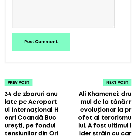
Post Comment
PREV POST
NEXT POST
34 de zboruri anu
Ali Khamenei: dru
late pe Aeroport
mul de la tânăr r
ul Internațional H
evoluționar la pr
enri Coandă Buc
ofet al terorismu
urești, pe fondul
lui. A fost ultimul l
tensiunilor din Ori
ider străin cu car