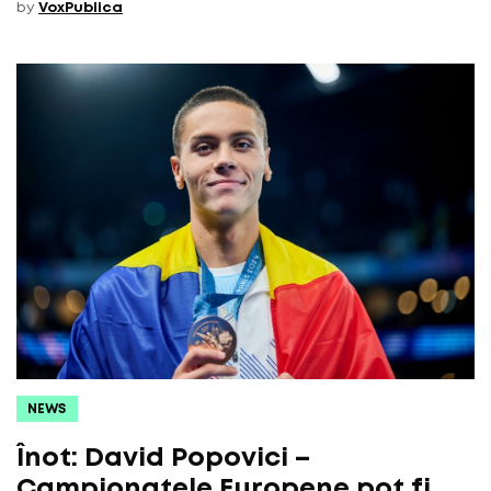
by
VoxPublica
NEWS
Înot: David Popovici –
Campionatele Europene pot fi