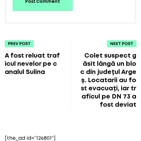
Post Comment
PREV POST
NEXT POST
A fost reluat traf
Colet suspect g
icul nevelor pe c
ăsit lângă un blo
analul Sulina
c din județul Arge
ș. Locatarii au fo
st evacuați, iar tr
aficul pe DN 73 a
fost deviat
[the_ad id=”126801″]