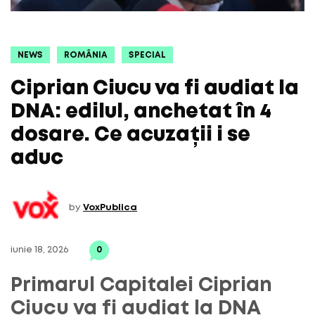
NEWS
ROMÂNIA
SPECIAL
Ciprian Ciucu va fi audiat la
DNA: edilul, anchetat în 4
dosare. Ce acuzații i se
aduc
by
VoxPublica
iunie 18, 2026
0
Primarul Capitalei Ciprian
Ciucu va fi audiat la DNA