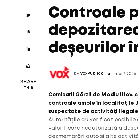
Controale 
depozitarea
deșeurilor î
by
VoxPublica
mai 7, 2026
SHARE
THIS
Comisarii Gărzii de Mediu Ilfov, 
controale ample în localitățile J
suspectate de activități ilegale
Autoritățile au verificat posibile
valorificare neautorizată a deșeur
dezmembrări auto și alte activit