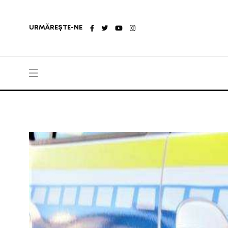
URMĂREȘTE-NE