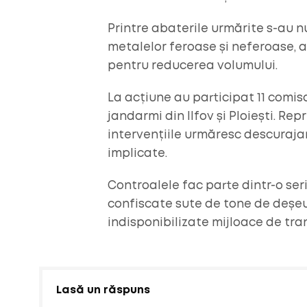
Printre abaterile urmărite s-au 
metalelor feroase și neferoase, 
pentru reducerea volumului.
La acțiune au participat 11 comisa
jandarmi din Ilfov și Ploiești. Re
intervențiile urmăresc descurajar
implicate.
Controalele fac parte dintr-o ser
confiscate sute de tone de deșeur
indisponibilizate mijloace de tran
Lasă un răspuns