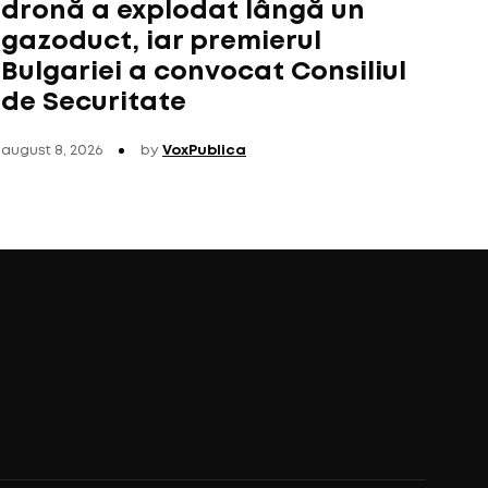
dronă a explodat lângă un
gazoduct, iar premierul
Bulgariei a convocat Consiliul
de Securitate
august 8, 2026
by
VoxPublica