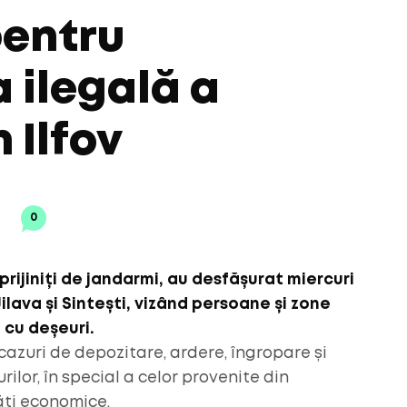
pentru
 ilegală a
n Ilfov
0
sprijiniți de jandarmi, au desfășurat miercuri
ilava și Sintești, vizând persoane și zone
 cu deșeuri.
 cazuri de depozitare, ardere, îngropare și
ilor, în special a celor provenite din
ăți economice.