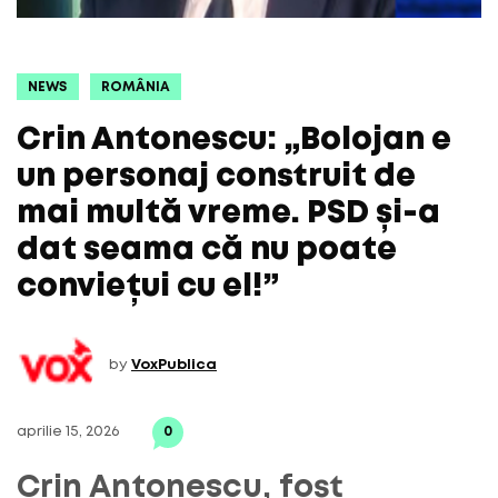
NEWS
ROMÂNIA
Crin Antonescu: „Bolojan e
un personaj construit de
mai multă vreme. PSD și-a
dat seama că nu poate
conviețui cu el!”
by
VoxPublica
aprilie 15, 2026
0
Crin Antonescu, fost