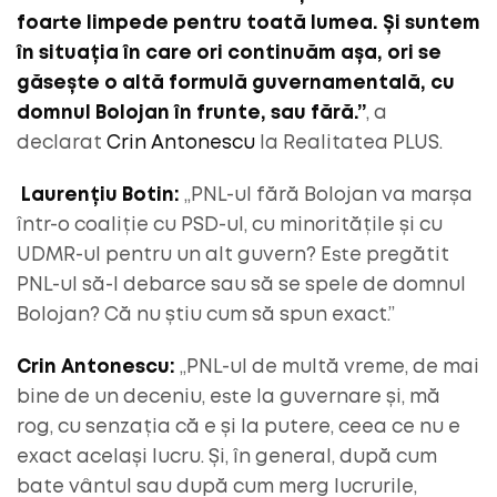
foarte limpede pentru toată lumea. Și suntem
în situația în care ori continuăm așa, ori se
găsește o altă formulă guvernamentală, cu
domnul Bolojan în frunte, sau fără.”
, a
declarat
Crin Antonescu
la Realitatea PLUS.
Laurențiu Botin:
„PNL-ul fără Bolojan va marșa
într-o coaliție cu PSD-ul, cu minoritățile și cu
UDMR-ul pentru un alt guvern? Este pregătit
PNL-ul să-l debarce sau să se spele de domnul
Bolojan? Că nu știu cum să spun exact.”
Crin Antonescu:
„PNL-ul de multă vreme, de mai
bine de un deceniu, este la guvernare și, mă
rog, cu senzația că e și la putere, ceea ce nu e
exact același lucru. Și, în general, după cum
bate vântul sau după cum merg lucrurile,