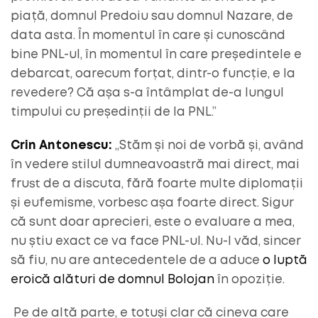
piață, domnul Predoiu sau domnul Nazare, de
data asta. În momentul în care și cunoscând
bine PNL-ul, în momentul în care președintele e
debarcat, oarecum forțat, dintr-o funcție, e la
revedere? Că așa s-a întâmplat de-a lungul
timpului cu președinții de la PNL.”
Crin Antonescu:
„Stăm și noi de vorbă și, având
în vedere stilul dumneavoastră mai direct, mai
frust de a discuta, fără foarte multe diplomații
și eufemisme, vorbesc așa foarte direct. Sigur
că sunt doar aprecieri, este o evaluare a mea,
nu știu exact ce va face PNL-ul. Nu-l văd, sincer
să fiu, nu are antecedentele de a aduce
o luptă
eroică alături de domnul Bolojan
în opoziție.
Pe de altă parte, e totuși clar că cineva care