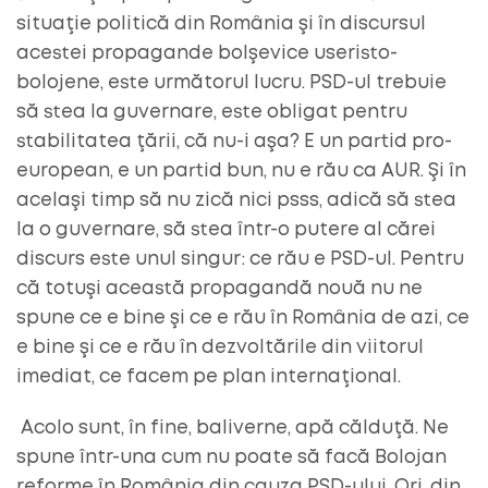
situaţie politică din România şi în discursul
acestei propagande bolşevice useristo-
bolojene, este următorul lucru. PSD-ul trebuie
să stea la guvernare, este obligat pentru
stabilitatea ţării, că nu-i aşa? E un partid pro-
european, e un partid bun, nu e rău ca AUR. Şi în
acelaşi timp să nu zică nici psss, adică să stea
la o guvernare, să stea într-o putere al cărei
discurs este unul singur: ce rău e PSD-ul. Pentru
că totuşi această propagandă nouă nu ne
spune ce e bine şi ce e rău în România de azi, ce
e bine şi ce e rău în dezvoltările din viitorul
imediat, ce facem pe plan internaţional.
Acolo sunt, în fine, baliverne, apă călduţă. Ne
spune într-una cum nu poate să facă Bolojan
reforme în România din cauza PSD-ului. Ori, din