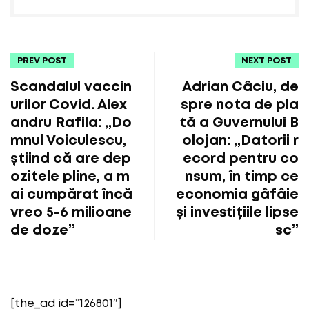
PREV POST
NEXT POST
Scandalul vaccin
Adrian Câciu, de
urilor Covid. Alex
spre nota de pla
andru Rafila: „Do
tă a Guvernului B
mnul Voiculescu,
olojan: „Datorii r
știind că are dep
ecord pentru co
ozitele pline, a m
nsum, în timp ce
ai cumpărat încă
economia gâfâie
vreo 5-6 milioane
și investițiile lipse
de doze”
sc”
[the_ad id=”126801″]