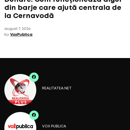
din barje care ajută centrala de
la Cernavodă
august 7, 2026
by
VoxPublica
REALITATEA.NET
VOX PUBLICA