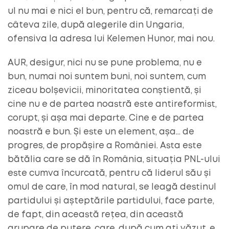
ul nu mai e nici el bun, pentru că, remarcați de
câteva zile, după alegerile din Ungaria,
ofensiva la adresa lui Kelemen Hunor, mai nou.
AUR, desigur, nici nu se pune problema, nu e
bun, numai noi suntem buni, noi suntem, cum
ziceau bolșevicii, minoritatea conștientă, și
cine nu e de partea noastră este antireformist,
corupt, și așa mai departe. Cine e de partea
noastră e bun. Și este un element, așa… de
progres, de propășire a României. Asta este
bătălia care se dă în România, situația PNL-ului
este cumva încurcată, pentru că liderul său și
omul de care, în mod natural, se leagă destinul
partidului și așteptările partidului, face parte,
de fapt, din această rețea, din această
grupare de putere, care, după cum ați văzut, e