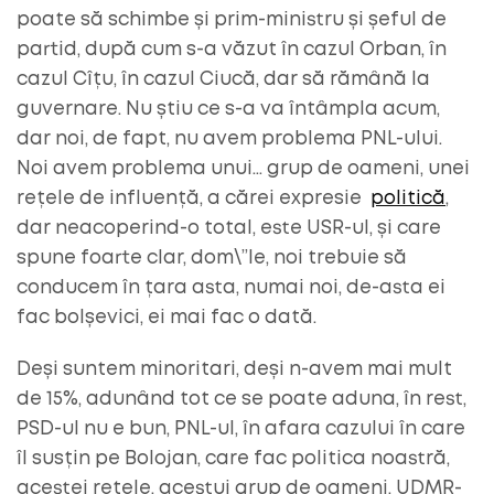
poate să schimbe și prim-ministru și șeful de
partid, după cum s-a văzut în cazul Orban, în
cazul Cîțu, în cazul Ciucă, dar să rămână la
guvernare. Nu știu ce s-a va întâmpla acum,
dar noi, de fapt, nu avem problema PNL-ului.
Noi avem problema unui… grup de oameni, unei
rețele de influență, a cărei expresie
politică
,
dar neacoperind-o total, este USR-ul, și care
spune foarte clar, dom\”le, noi trebuie să
conducem în țara asta, numai noi, de-asta ei
fac bolșevici, ei mai fac o dată.
Deși suntem minoritari, deși n-avem mai mult
de 15%, adunând tot ce se poate aduna, în rest,
PSD-ul nu e bun, PNL-ul, în afara cazului în care
îl susțin pe Bolojan, care fac politica noastră,
acestei rețele, acestui grup de oameni, UDMR-