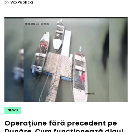
by
VoxPublica
NEWS
Operațiune fără precedent pe
Dunăre. Cum funcționează digul