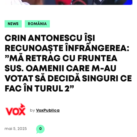
NEWS
ROMÂNIA
CRIN ANTONESCU ÎȘI
RECUNOAȘTE ÎNFRÂNGEREA:
”MĂ RETRAG CU FRUNTEA
SUS. OAMENII CARE M-AU
VOTAT SĂ DECIDĂ SINGURI CE
FAC ÎN TURUL 2”
by
VoxPublica
mai 5, 2025
0