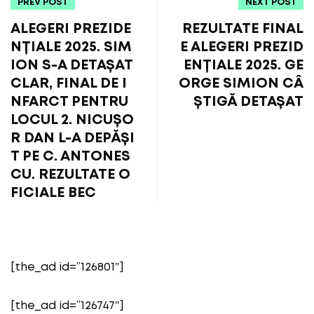
PREV POST
NEXT POST
ALEGERI PREZIDE
REZULTATE FINAL
NȚIALE 2025. SIM
E ALEGERI PREZID
ION S-A DETAȘAT
ENȚIALE 2025. GE
CLAR, FINAL DE I
ORGE SIMION CÂ
NFARCT PENTRU
ȘTIGĂ DETAȘAT
LOCUL 2. NICUȘO
R DAN L-A DEPĂȘI
T PE C. ANTONES
CU. REZULTATE O
FICIALE BEC
[the_ad id=”126801″]
[the_ad id=”126747″]