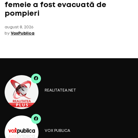
femeie a fost evacuată de
pompieri
august 8, 2026
by
VoxPublica
REALITATEA.NET
VOX PUBLICA