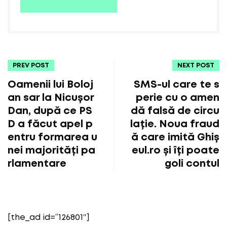
PREV POST
NEXT POST
Oamenii lui Boloj
SMS-ul care te s
an sar la Nicușor
perie cu o amen
Dan, după ce PS
dă falsă de circu
D a făcut apel p
lație. Noua fraud
entru formarea u
ă care imită Ghiș
nei majorități pa
eul.ro și îți poate
rlamentare
goli contul
[the_ad id=”126801″]