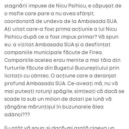
stagnării impuse de Nicu Psihicu, e căpușat de
o mafie care pare a nu avea sfârșit,
coordonată de undeva de la Ambasada SUA.
Ați uitat care-a fost prima acțiunie a lui Nicu
Psihicu după ce a fost impus primar? Vă spun
eu: a vizitat Ambasada SUA și a desființat
companiile municipale făcute de Firea.
Companiile acelea erau menite a mai tăia din
furturile făcute din Bugetul Bucureștiului prin
licitații cu cântec. O acțiune care a deranjat
profund Ambasada SUA. Ce-aveați mă, nu vă
mai puteați rotunji șpăgile, simțeați că dacă se
scade la sub un milion de dolari pe lună vă
zăngăne mărunțișul în buzunarele ălea
adânci???
Eu atât vă spun: și dacă-mi arată cineva un