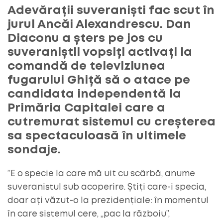
Adevărații suveraniști fac scut în
jurul Ancăi Alexandrescu. Dan
Diaconu a șters pe jos cu
suveraniștii vopsiți activați la
comandă de televiziunea
fugarului Ghiță să o atace pe
candidata independentă la
Primăria Capitalei care a
cutremurat sistemul cu creșterea
sa spectaculoasă în ultimele
sondaje.
”E o specie la care mă uit cu scârbă, anume
suveranistul sub acoperire. Știți care-i specia,
doar ați văzut-o la prezidențiale: în momentul
în care sistemul cere, „pac la războiu”,