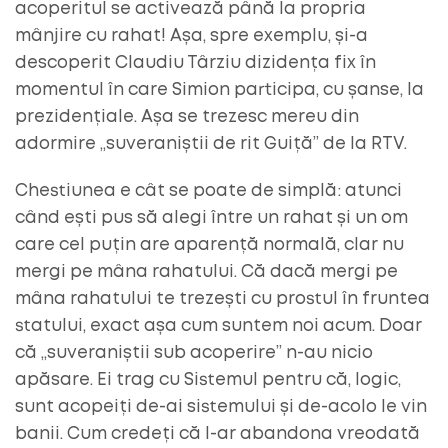
acoperitul se activează până la propria
mânjire cu rahat! Așa, spre exemplu, și-a
descoperit Claudiu Târziu dizidența fix în
momentul în care Simion participa, cu șanse, la
prezidențiale. Așa se trezesc mereu din
adormire „suveraniștii de rit Guiță” de la RTV.
Chestiunea e cât se poate de simplă: atunci
când ești pus să alegi între un rahat și un om
care cel puțin are aparență normală, clar nu
mergi pe mâna rahatului. Că dacă mergi pe
mâna rahatului te trezești cu prostul în fruntea
statului, exact așa cum suntem noi acum. Doar
că „suveraniștii sub acoperire” n-au nicio
apăsare. Ei trag cu Sistemul pentru că, logic,
sunt acopeiți de-ai sistemului și de-acolo le vin
banii. Cum credeți că l-ar abandona vreodată