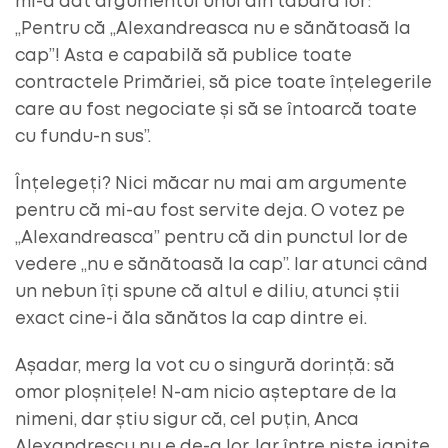
mi-a dat argumentul unul din tabăra lor:
„Pentru că „Alexandreasca nu e sănătoasă la
cap”! Asta e capabilă să publice toate
contractele Primăriei, să pice toate înțelegerile
care au fost negociate și să se întoarcă toate
cu fundu-n sus”.
Înțelegeți? Nici măcar nu mai am argumente
pentru că mi-au fost servite deja. O votez pe
„Alexandreasca” pentru că din punctul lor de
vedere „nu e sănătoasă la cap”. Iar atunci când
un nebun îți spune că altul e diliu, atunci știi
exact cine-i ăla sănătos la cap dintre ei.
Așadar, merg la vot cu o singură dorință: să
omor ploșnițele! N-am nicio așteptare de la
nimeni, dar știu sigur că, cel puțin, Anca
Alexandrescu nu e de-a lor. Iar între niște japițe