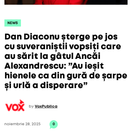
NEWS
Dan Diaconu șterge pe jos
cu suveraniștii vopsiți care
au sărit la gâtul Ancăi
Alexandrescu: ”Au ieșit
hienele ca din gură de șarpe
și urlă a disperare”
by
VoxPublica
noiembrie 28, 2025
0