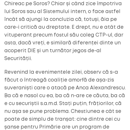
Chireac pe Soros? Chiar și când zice împotriva
lui Soros sau al Sistemului intern, o face astfel
încât să ajungi la concluzia că, totuși, ăia pe
care-i critică au dreptate. E drept, nu e atât de
vituperant precum fostul său coleg CTP-ul, dar
asta, dacă vreți, e similară diferenței dinte un
acoperit DIE și un turnător jegos de-al
Securității.
Revenind la evenimentele zilei, observ că s-a
făcut o întreagă coaliție amorfă de așa-zis
suveraniști care o atacă pe Anca Alexandrescu.
Ba că e nasol cu ea, ba că n-are ce căuta, ba că
e cu securiștii s.a.m.d. Stați puțin, frățiorilor, că
nu așa se pune problema. Chestiunea e cât se
poate de simplu de tranșat: cine dintre cei cu
șanse pentru Primărie are un program de