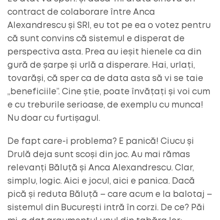
contract de colaborare între Anca
Alexandrescu și SRI, eu tot pe ea o votez pentru
că sunt convins că sistemul e disperat de
perspectiva asta. Prea au ieșit hienele ca din
gură de șarpe și urlă a disperare. Hai, urlați,
tovarăși, că sper ca de data asta să vi se taie
„beneficiile”. Cine știe, poate învățați și voi cum
e cu treburile serioase, de exemplu cu munca!
Nu doar cu furtișagul.
De fapt care-i problema? E panică! Ciucu și
Drulă deja sunt scoși din joc. Au mai rămas
relevanți Băluță și Anca Alexandrescu. Clar,
simplu, logic. Aici e jocul, aici e panica. Dacă
pică și reduta Băluță – care acum e la balotaj –
sistemul din București intră în corzi. De ce? Păi