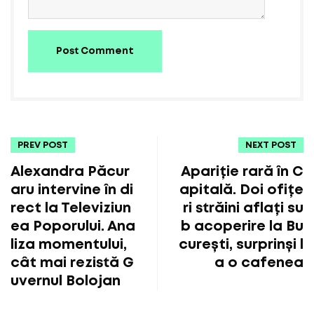
Post Comment
PREV POST
NEXT POST
Alexandra Păcur
Apariție rară în C
aru intervine în di
apitală. Doi ofițe
rect la Televiziun
ri străini aflați su
ea Poporului. Ana
b acoperire la Bu
liza momentului,
curești, surprinși l
cât mai rezistă G
a o cafenea
uvernul Bolojan