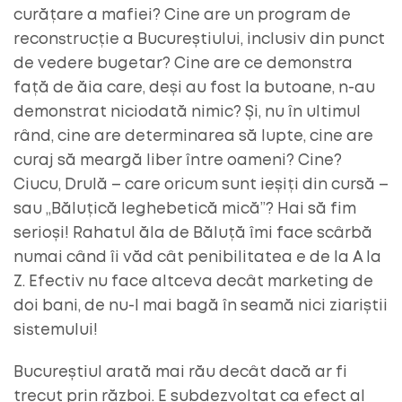
curățare a mafiei? Cine are un program de
reconstrucție a Bucureștiului, inclusiv din punct
de vedere bugetar? Cine are ce demonstra
față de ăia care, deși au fost la butoane, n-au
demonstrat niciodată nimic? Și, nu în ultimul
rând, cine are determinarea să lupte, cine are
curaj să meargă liber între oameni? Cine?
Ciucu, Drulă – care oricum sunt ieșiți din cursă –
sau „Băluțică leghebetică mică”? Hai să fim
serioși! Rahatul ăla de Băluță îmi face scârbă
numai când îi văd cât penibilitatea e de la A la
Z. Efectiv nu face altceva decât marketing de
doi bani, de nu-l mai bagă în seamă nici ziariștii
sistemului!
Bucureștiul arată mai rău decât dacă ar fi
trecut prin război. E subdezvoltat ca efect al