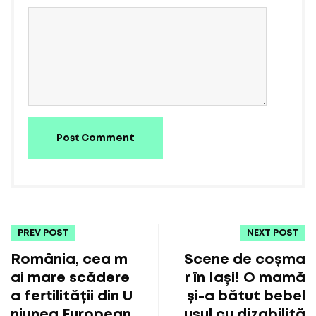
Post Comment
PREV POST
NEXT POST
România, cea m
Scene de coșma
ai mare scădere
r în Iași! O mamă
a fertilității din U
și-a bătut bebel
niunea European
ușul cu dizabilită