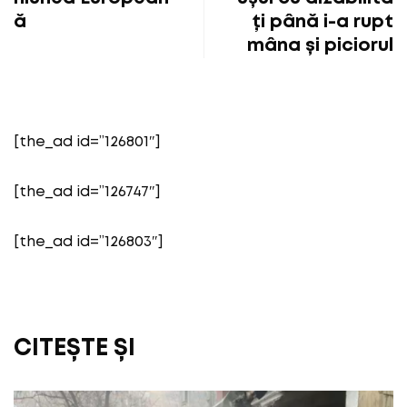
ă
ți până i-a rupt
mâna și piciorul
[the_ad id=”126801″]
[the_ad id=”126747″]
[the_ad id=”126803″]
CITEȘTE ȘI