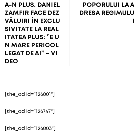
A-N PLUS. DANIEL
POPORULUI LA A
ZAMFIR FACE DEZ
DRESA REGIMULU
VĂLUIRI ÎN EXCLU
I
SIVITATE LA REAL
ITATEA PLUS: ”E U
N MARE PERICOL
LEGAT DE AI” – VI
DEO
[the_ad id=”126801″]
[the_ad id=”126747″]
[the_ad id=”126803″]