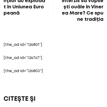
nților au exploda
interzis să vopse
t în Uniunea Euro
ști ouăle în Viner
peană
ea Mare? Ce spu
ne tradiția
[the_ad id=”126801″]
[the_ad id=”126747″]
[the_ad id=”126803″]
CITEȘTE ȘI