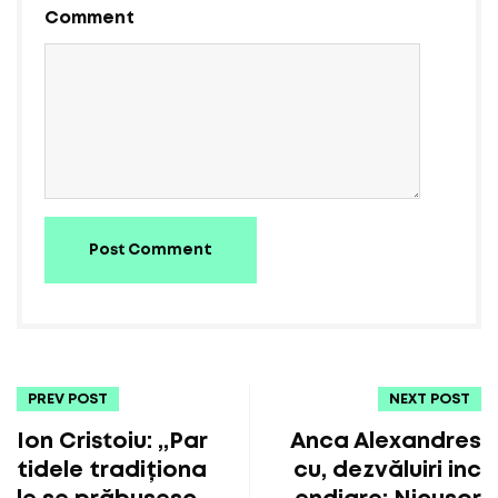
Comment
Post Comment
PREV POST
NEXT POST
Ion Cristoiu: „Par
Anca Alexandres
tidele tradiționa
cu, dezvăluiri inc