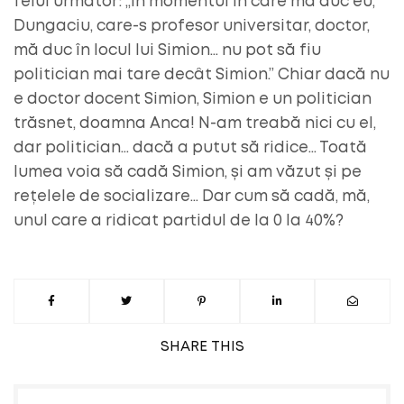
felul următor: „În momentul în care mă duc eu,
Dungaciu, care-s profesor universitar, doctor,
mă duc în locul lui Simion… nu pot să fiu
politician mai tare decât Simion.” Chiar dacă nu
e doctor docent Simion, Simion e un politician
trăsnet, doamna Anca! N-am treabă nici cu el,
dar politician… dacă a putut să ridice… Toată
lumea voia să cadă Simion, și am văzut și pe
rețelele de socializare… Dar cum să cadă, mă,
unul care a ridicat partidul de la 0 la 40%?
SHARE
THIS