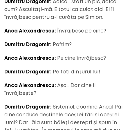
Dumitru Dragomir:
Adică… stați un pic, adică
cum? Ascultați-mă. E totul calculat aici. Ei îi
învrăjbesc pentru a-l curăța pe Simion.
Anca Alexandrescu:
Învrajbesc pe cine?
Dumitru Dragomir:
Poftim?
Anca Alexandrescu:
Pe cine învrăjbesc?
Dumitru Dragomir:
Pe toți din jurul lui!
Anca Alexandrescu:
Așa… Dar cine îi
învrăjbește?
Dumitru Dragomir:
Sistemul, doamna Anca! Păi
cine conduce destinele acestei țări și acestei
lumi? Dar… ăia sunt băieți deștepți și spun în