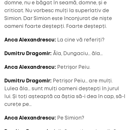
domne, nu e băgat în seamă, domne, și e
criticat. Nu vorbesc mulți la superlativ de
Simion. Dar Simion este înconjurat de niște
oameni foarte deștepți. Foarte deștepți.
Anca Alexandrescu:
La cine vă referiți?
Dumitru Dragomir:
Ăla, Dungaciu… ăla…
Anca Alexandrescu:
Petrișor Peiu.
Dumitru Dragomir:
Petrișor Peiu… are mulți.
Lulea ăla… sunt mulți oameni deștepți în jurul
lui. Și toți așteaptă ca ăștia să-i dea în cap, să-l
curețe pe…
Anca Alexandrescu:
Pe Simion?