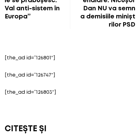
le se prăbușesc.
endiare: Nicușor
Val anti-sistem în
Dan NU va semn
Europa”
a demisiile minișt
rilor PSD
[the_ad id=”126801″]
[the_ad id=”126747″]
[the_ad id=”126803″]
CITEȘTE ȘI