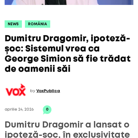
NEWS
ROMÂNIA
Dumitru Dragomir, ipoteză-
șoc: Sistemul vrea ca
George Simion să fie trădat
de oamenii săi
by
VoxPublica
aprilie 24, 2026
0
Dumitru Dragomir a lansat o
ipoteză-șoc, în exclusivitate