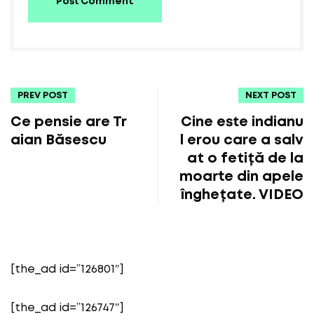
Post Comment
PREV POST
NEXT POST
Ce pensie are Tr
Cine este indianu
aian Băsescu
l erou care a salv
at o fetiță de la
moarte din apele
înghețate. VIDEO
[the_ad id=”126801″]
[the_ad id=”126747″]