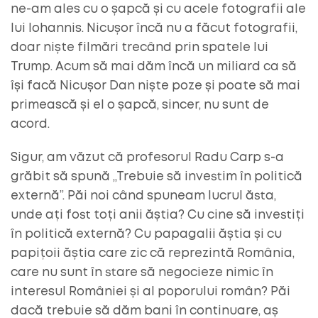
ne-am ales cu o șapcă și cu acele fotografii ale
lui Iohannis. Nicușor încă nu a făcut fotografii,
doar niște filmări trecând prin spatele lui
Trump. Acum să mai dăm încă un miliard ca să
își facă Nicușor Dan niște poze și poate să mai
primească și el o șapcă, sincer, nu sunt de
acord.
Sigur, am văzut că profesorul Radu Carp s-a
grăbit să spună „Trebuie să investim în politică
externă”. Păi noi când spuneam lucrul ăsta,
unde ați fost toți anii ăștia? Cu cine să investiți
în politică externă? Cu papagalii ăștia și cu
papițoii ăștia care zic că reprezintă România,
care nu sunt în stare să negocieze nimic în
interesul României și al poporului român? Păi
dacă trebuie să dăm bani în continuare, aș