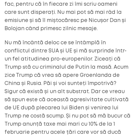
fac, pentru că în fiecare zi îmi scriu oameni
care sunt disperați. Nu mai pot să mai râd la
emisiune și să îl miștocăresc pe Nicușor Dan și
Bolojan când primesc zilnic mesaje.
Nu mă încântă deloc ce se întâmplă în
conflictul dintre SUA și UE și mă surprinde într-
un fel atitudinea pro-europenilor. Ziceați că
Trump stă cu criminalul de Putin la masă. Acum
zice Trump că vrea să apere Groenlanda de
China și Rusia. Păi și voi sunteți împotrivă?
Sigur că există și un alt substrat. Dar ce vreau
să spun este că această agresivitate cultivată
de UE după plecarea lui Biden și venirea lui
Trump ne costă scump. Și nu pot să mă bucur că
Trump anunță taxe mai mari cu 10% de la 1
februarie pentru acele țări care vor să ducă