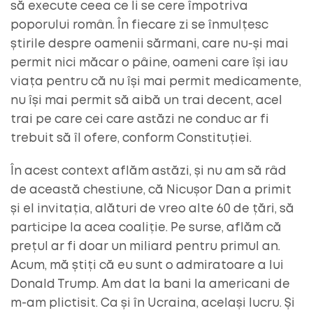
să execute ceea ce li se cere împotriva
poporului român. În fiecare zi se înmulțesc
știrile despre oamenii sărmani, care nu-și mai
permit nici măcar o pâine, oameni care își iau
viața pentru că nu își mai permit medicamente,
nu își mai permit să aibă un trai decent, acel
trai pe care cei care astăzi ne conduc ar fi
trebuit să îl ofere, conform Constituției.
În acest context aflăm astăzi, și nu am să râd
de această chestiune, că Nicușor Dan a primit
și el invitația, alături de vreo alte 60 de țări, să
participe la acea coaliție. Pe surse, aflăm că
prețul ar fi doar un miliard pentru primul an.
Acum, mă știți că eu sunt o admiratoare a lui
Donald Trump. Am dat la bani la americani de
m-am plictisit. Ca și în Ucraina, același lucru. Și