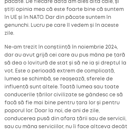
păcate. De fiecare dată am ales altă cale, și
știți opinia mea că este foarte bine că suntem
în UE și în NATO. Dar din păcate suntem în
genunchi. Lucru pe care îl vedem și în aceste
zile.
Ne-am trezit în conștiință în noiembrie 2024,
dar au avut grijă cei care au pus mâna pe țară
să dea o lovitură de stat și să ne ia și dreptul la
vot. Este o perioadă extrem de complicată,
lumea se schimbă, se reașează, sferele de
influență sunt altele. Toată lumea sau toate
conducerile țărilor civilizate se gândesc ce să
facă să fie mai bine pentru țara lor și pentru
poporul lor. Doar la noi, de ani de zile,
conducerea pusă din afara țării sau de servicii,
sau cu mâna serviciilor, nu îi face altceva decât