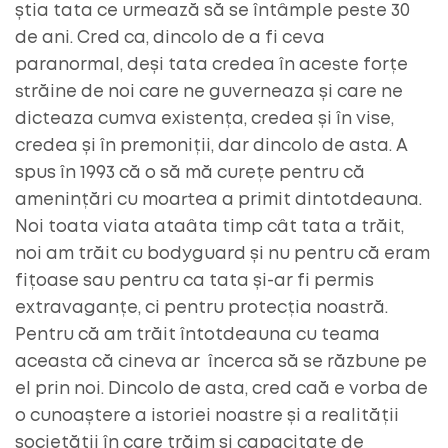
știa tata ce urmează să se întâmple peste 30
de ani. Cred ca, dincolo de a fi ceva
paranormal, deși tata credea în aceste forțe
străine de noi care ne guverneaza și care ne
dicteaza cumva existența, credea și în vise,
credea și în premoniții, dar dincolo de asta. A
spus în 1993 că o să mă curețe pentru că
amenințări cu moartea a primit dintotdeauna.
Noi toata viata ataâta timp cât tata a trăit,
noi am trăit cu bodyguard și nu pentru că eram
fițoase sau pentru ca tata și-ar fi permis
extravaganțe, ci pentru protecția noastră.
Pentru că am trăit întotdeauna cu teama
aceasta că cineva ar încerca să se răzbune pe
el prin noi. Dincolo de asta, cred caă e vorba de
o cunoaștere a istoriei noastre și a realității
societății în care trăim și capacitate de