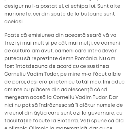
desigur nu l-a postat el, ci echipa lui. Sunt alte
marionete, cei din spate de la butoane sunt
aceiași.
Poate că emisiunea din această seară vă va
trezi și mai mult și pe cât mai mulți, ce oameni
de cultură am avut, oameni care într-adevăr
puteau să reprezinte demn România. Nu am
fost întotdeauna de acord cu ce susținea
Corneliu Vadim Tudor, pe mine m-a făcut albie
de porci, deși era prieten cu tatăl meu. Îmi aduc
aminte cu plăcere din adolescență când
mergeam acasă la Corneliu Vadim Tudor. Dar
nici nu pot să îndrăznesc să îi alătur numele de
vreunul din ăștia care sunt azi la guvernare, cu
facultățile făcute la Bioterra. Veți spune că ăla
e olimpic. Olimpic la matematică, dar cu ce