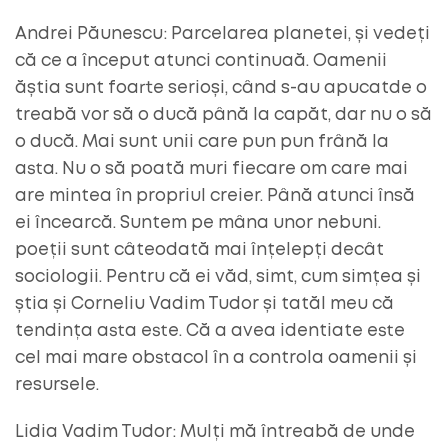
Andrei Păunescu: Parcelarea planetei, și vedeți
că ce a început atunci continuaă. Oamenii
ăștia sunt foarte serioși, când s-au apucatde o
treabă vor să o ducă până la capăt, dar nu o să
o ducă. Mai sunt unii care pun pun frână la
asta. Nu o să poată muri fiecare om care mai
are mintea în propriul creier. Până atunci însă
ei încearcă. Suntem pe mâna unor nebuni.
poeții sunt câteodată mai înțelepți decât
sociologii. Pentru că ei văd, simt, cum simțea și
știa și Corneliu Vadim Tudor și tatăl meu că
tendința asta este. Că a avea identiate este
cel mai mare obstacol în a controla oamenii și
resursele.
Lidia Vadim Tudor: Mulți mă întreabă de unde