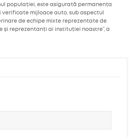
jinul populației, este asigurată permanența
i verificate mijloace auto, sub aspectul
erinare de echipe mixte reprezentate de
 și reprezentanți ai instituției noastre”, a