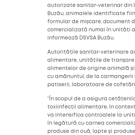
autorizate sanitar-veterinar din l
Buzău, animalele identificate fiin
formular de mișcare, document de 
comercializată numai în unități a
informează DSVSA Buzău.
Autoritățile sanitar-veterinare 
alimentare, unitățile de tranșare
alimentelor de origine animală și
cu amănuntul, de la carmangerii ș
patiserii, laboratoare de cofetări
”În scopul de a asigura cetățenilo
toxiinfecții alimentare, în conte
va intensifica controalele la uni
în legătură cu carnea comercializ
produse din ouă, lapte și produse