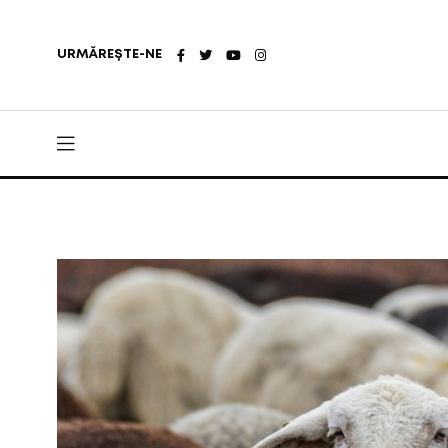
URMĂREȘTE-NE