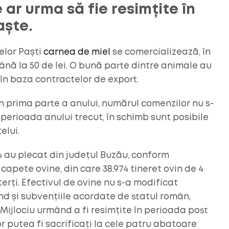
 ar urma să fie resimțite în
aște.
lor Paști
carnea de miel
se comercializează, în
până la 50 de lei. O bună parte dintre animale au
, în baza contractelor de export.
în prima parte a anului, numărul comenzilor nu s-
perioada anului trecut, în schimb sunt posibile
elui.
6 au plecat din județul Buzău, conform
capete ovine, din care 38.974 tineret ovin de 4
terți. Efectivul de ovine nu s-a modificat
ind și subvențiile acordate de statul român,
 Mijlociu urmând a fi resimțite în perioada post
or putea fi sacrificați la cele patru abatoare