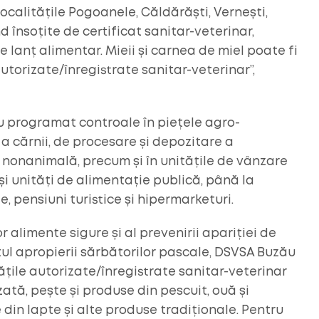
ocalitățile Pogoanele, Căldărăști, Vernești,
d însoțite de certificat sanitar-veterinar,
lanț alimentar. Mieii și carnea de miel poate fi
utorizate/înregistrate sanitar-veterinar”,
au programat controale în piețele agro-
 a cărnii, de procesare și depozitare a
 nonanimală, precum și în unitățile de vânzare
i unități de alimentație publică, până la
e, pensiuni turistice și hipermarketuri.
r alimente sigure și al prevenirii apariției de
xtul apropierii sărbătorilor pascale, DSVSA Buzău
tățile autorizate/înregistrate sanitar-veterinar
ată, pește și produse din pescuit, ouă și
 din lapte și alte produse tradiționale. Pentru