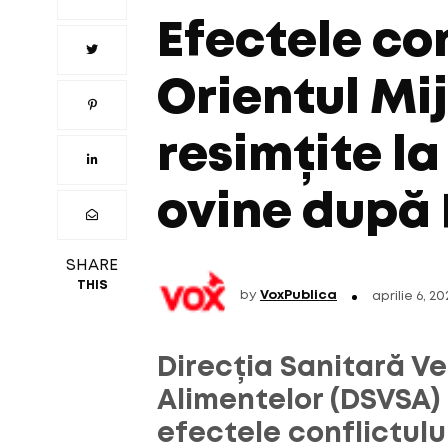
Efectele con
Orientul Mij
resimțite la
ovine după
SHARE
THIS
by
VoxPublica
aprilie 6, 20
Direcția Sanitară Ve
Alimentelor (DSVSA)
efectele conflictulu