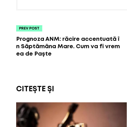
PREV POST
Prognoza ANM: răcire accentuată î
n Săptămâna Mare. Cum va fi vrem
ea de Paște
CITEȘTE ȘI