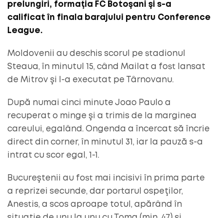
prelungiri, formaţia FC Botoşani şi s-a
calificat în finala barajului pentru Conference
League.
Moldovenii au deschis scorul pe stadionul
Steaua, în minutul 15, când Mailat a fost lansat
de Mitrov şi l-a executat pe Târnovanu.
După numai cinci minute Joao Paulo a
recuperat o minge şi a trimis de la marginea
careului, egalând. Ongenda a încercat să încrie
direct din corner, în minutul 31, iar la pauză s-a
intrat cu scor egal, 1-1.
Bucureştenii au fost mai incisivi în prima parte
a reprizei secunde, dar portarul ospeţilor,
Anestis, a scos aproape totul, apărând în
situaţie de unu la unu cu Toma (min. 47) şi