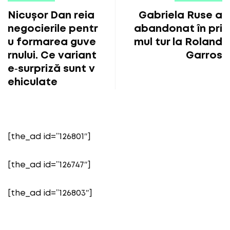
Nicușor Dan reia
Gabriela Ruse a
negocierile pentr
abandonat în pri
u formarea guve
mul tur la Roland
rnului. Ce variant
Garros
e‑surpriză sunt v
ehiculate
[the_ad id=”126801″]
[the_ad id=”126747″]
[the_ad id=”126803″]