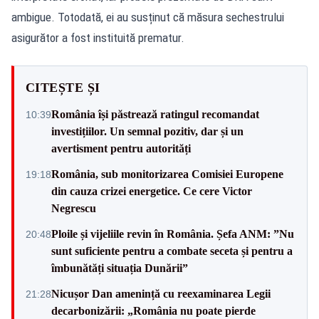
ambigue. Totodată, ei au susținut că măsura sechestrului
asigurător a fost instituită prematur.
CITEȘTE ȘI
România își păstrează ratingul recomandat
10:39
investițiilor. Un semnal pozitiv, dar și un
avertisment pentru autorități
România, sub monitorizarea Comisiei Europene
19:18
din cauza crizei energetice. Ce cere Victor
Negrescu
Ploile și vijeliile revin în România. Șefa ANM: ”Nu
20:48
sunt suficiente pentru a combate seceta și pentru a
îmbunătăți situația Dunării”
Nicușor Dan amenință cu reexaminarea Legii
21:28
decarbonizării: „România nu poate pierde