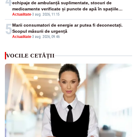
4
echipaje de ambulanță suplimentate, stocuri de
medicamente verificate și puncte de apă în spațiile
Actualitate
-
3 aug. 2026, 11:15
publice
5
Marii consumatori de energie ar putea fi deconectați.
Scopul măsurii de urgență
Actualitate
-
3 aug. 2026, 09:46
VOCILE CETĂȚII