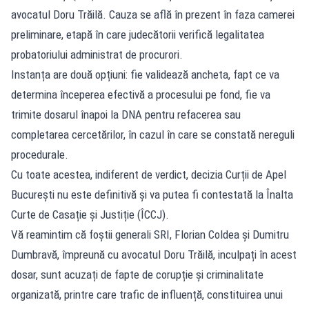
avocatul Doru Trăilă. Cauza se află în prezent în faza camerei
preliminare, etapă în care judecătorii verifică legalitatea
probatoriului administrat de procurori.
Instanța are două opțiuni: fie validează ancheta, fapt ce va
determina începerea efectivă a procesului pe fond, fie va
trimite dosarul înapoi la DNA pentru refacerea sau
completarea cercetărilor, în cazul în care se constată nereguli
procedurale.
Cu toate acestea, indiferent de verdict, decizia Curții de Apel
București nu este definitivă și va putea fi contestată la Înalta
Curte de Casație și Justiție (ÎCCJ).
Vă reamintim că foștii generali SRI,
Florian Coldea
și Dumitru
Dumbravă, împreună cu avocatul Doru Trăilă, inculpați în acest
dosar, sunt acuzați de fapte de corupție și criminalitate
organizată, printre care trafic de influență, constituirea unui