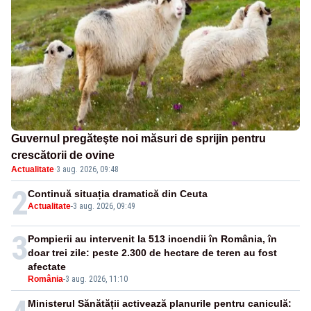
Guvernul pregăteşte noi măsuri de sprijin pentru
crescătorii de ovine
Actualitate
·
3 aug. 2026, 09:48
2
Continuă situația dramatică din Ceuta
Actualitate
-
3 aug. 2026, 09:49
3
Pompierii au intervenit la 513 incendii în România, în
doar trei zile: peste 2.300 de hectare de teren au fost
afectate
România
-
3 aug. 2026, 11:10
Ministerul Sănătății activează planurile pentru caniculă: