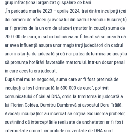
grup infracțional organizat și spălare de bani.
„În perioada martie 2023 – aprilie 2024, trei dintre inculpați (cei
doi oameni de afaceri și avocatul din cadrul Baroului București)
ar fi pretins de la un om de afaceri (martor în cauză) suma de
700.000 de euro, în schimbul căreia ar fi lăsat să se creadă că
ar avea influență asupra unor magistrați judecători din cadrul
unor instanțe de judecată și că i-ar putea determina pe aceștia
să pronunțe hotărâri favorabile martorului, într-un dosar penal
în care acesta era judecat.
După mai multe negocieri, suma care ar fi fost pretinsă de
inculpați a fost diminuată la 600.000 de euro”, potrivit
comunicatului oficial al DNA, emis la trimiterea în judecată a
lui Florian Coldea, Dumitru Dumbravă și avocatul Doru Trăilă.
Avocații inculpaților au încercat să obțină excluderea probelor,
susținând că interceptările realizate de anchetatori ar fi fost
interpretate eronat, iar probele prezentate de DNA sunt