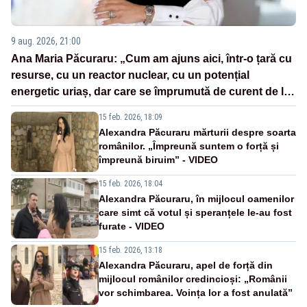
9 aug. 2026, 21:00
Ana Maria Păcuraru: „Cum am ajuns aici, într-o țară cu
resurse, cu un reactor nuclear, cu un potențial
energetic uriaș, dar care se împrumută de curent de la
vecini?”
15 feb. 2026, 18:09
Alexandra Păcuraru mărturii despre soarta
românilor. „Împreună suntem o forță și
împreună biruim” - VIDEO
15 feb. 2026, 18:04
Alexandra Păcuraru, în mijlocul oamenilor
care simt că votul și speranțele le-au fost
furate - VIDEO
15 feb. 2026, 13:18
Alexandra Păcuraru, apel de forță din
mijlocul românilor credincioși: „Românii
vor schimbarea. Voința lor a fost anulată”