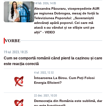
14 feb. 2026, 14:05
Alexandra Păcuraru, vicepreședinte AUR
pe regiunea Dobrogea, mesaj de forță la
Televiziunea Poporului: „Suveraniștii
adevărați apără poporul. Cei care mă
atacă s-au vândut și se sfâșie unii pe
alții” - VIDEO
VORBE
19 iul. 2023, 18:25
Cum se comportă românii când pierd la cazinou și care
este reacția corectă
4 iul. 2022, 12:32
Întoarcerea La Birou. Cum Poți Folosi
Energia Eficient?
22 dec. 2021, 10:20
Democrația din România este sublimă, dar
nu este funcțională