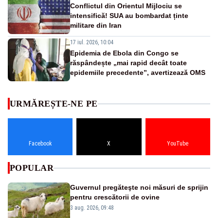
Conflictul din Orientul Mijlociu se
intensifică! SUA au bombardat ținte
militare din Iran
17 iul. 2026, 10:04
Epidemia de Ebola din Congo se
răspândește „mai rapid decât toate
epidemiile precedente”, avertizează OMS
URMĂREȘTE-NE PE
Facebook
X
YouTube
POPULAR
Guvernul pregăteşte noi măsuri de sprijin
pentru crescătorii de ovine
3 aug. 2026, 09:48