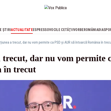
E ȘTIRI
ACTUALITATE
ESPRESSO
VOCILE CETĂȚII
VORBE
ROMÂNIA
DIASPO
oțiunea a trecut, dar nu vom permite ca PSD și AUR să întoarcă România în trec
a trecut, dar nu vom permite
 în trecut