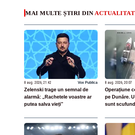
MAI MULTE ȘTIRI DIN
ACTUALITAT
8 aug. 2026, 21:42
Vox Publica
8 aug. 2026, 20:07
Zelenski trage un semnal de
Operațiune c
alarmă: „Rachetele voastre ar
pe Dunăre. U
putea salva vieți”
sunt scufund
Cernavodă