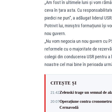
„Am fost în ultimele luni și vom rămâ
ceva în țara asta. Cu responsabilitate
piedici ne pun”, a adăugat liderul USR
Potrivit lui, miniștrii formațiunii își 
nou guvern.
„Nu vom negocia un nou guvern cu PS
reformele cu o majoritate de rezervă 
colegii din conducerea USR pentru a 
noastre cel mai bine în perioada urmă
CITEȘTE ȘI
Zelenski trage un semnal de ala
21:42
Operațiune contra cronometru 
20:07
Cernavodă