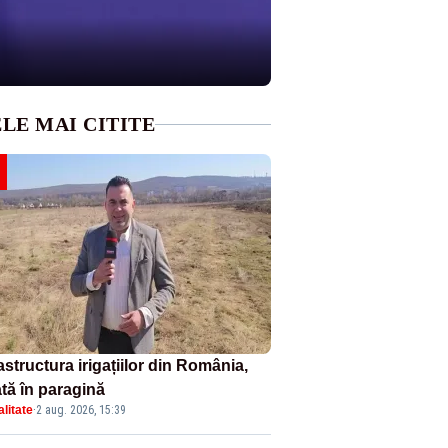
LE MAI CITITE
astructura irigațiilor din România,
ată în paragină
litate
·
2 aug. 2026, 15:39