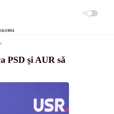
Schimba tema
RA
LUMEA
ut
 ca PSD și AUR să