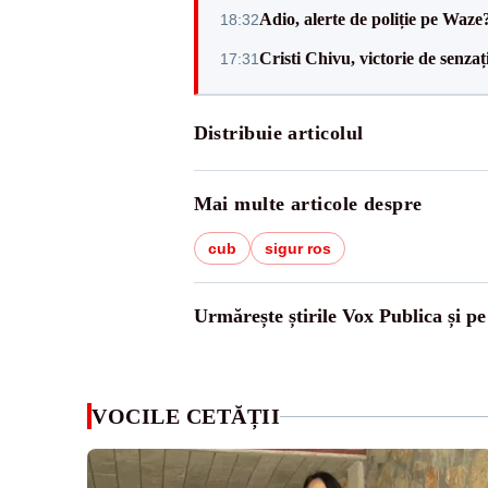
Adio, alerte de poliție pe Waze
18:32
Cristi Chivu, victorie de senzaț
17:31
Distribuie articolul
Mai multe articole despre
cub
sigur ros
Urmărește știrile Vox Publica și p
VOCILE CETĂȚII