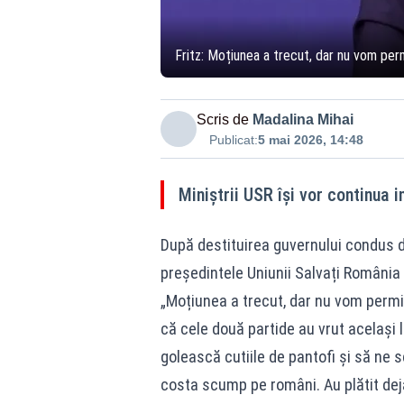
Fritz: Moțiunea a trecut, dar nu vom pe
Scris de
Madalina Mihai
Publicat:
5 mai 2026, 14:48
Miniștrii USR își vor continua i
După destituirea guvernului condus de
președintele Uniunii Salvați România a
„Moțiunea a trecut, dar nu vom permi
că cele două partide au vrut același 
golească cutiile de pantofi și să ne sc
costa scump pe români. Au plătit deja