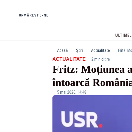
URMĂREȘTE-NE
ULTIMEL
Acasă
Știri
Actualitate
Fritz: M
·
ACTUALITATE
2 min citire
Fritz: Moțiunea 
întoarcă România
5 mai 2026, 14:48