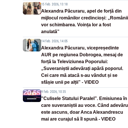
15 feb. 2026, 13:18
Alexandra Păcuraru, apel de forță din
mijlocul românilor credincioși: „Românii
vor schimbarea. Voința lor a fost
anulată”
14 feb. 2026, 14:05
Alexandra Păcuraru, vicepreședinte
AUR pe regiunea Dobrogea, mesaj de
forță la Televiziunea Poporului:
„Suveraniștii adevărați apără poporul.
Cei care mă atacă s-au vândut și se
sfâșie unii pe alții” - VIDEO
9 feb. 2026, 10:35
"Culisele Statului Paralel”. Emisiunea în
care suveraniștii au voce. Când adevăru
este ascuns, doar Anca Alexandrescu
mai are curajul să îl spună - VIDEO