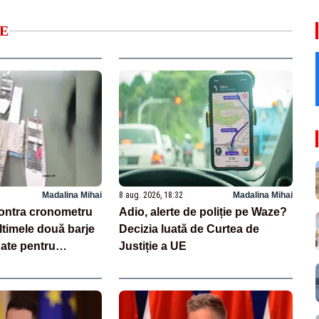
E
Madalina Mihai
8 aug. 2026, 18:32
Madalina Mihai
ontra cronometru
Adio, alerte de poliție pe Waze?
ltimele două barje
Decizia luată de Curtea de
ate pentru
Justiție a UE