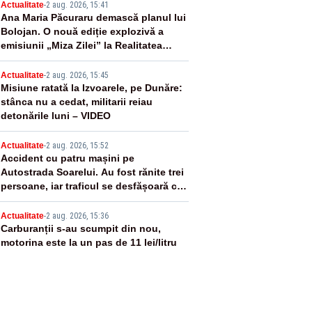
2
Actualitate
-
2 aug. 2026, 15:41
Ana Maria Păcuraru demască planul lui
Bolojan. O nouă ediție explozivă a
emisiunii „Miza Zilei” la Realitatea
PLUS
3
Actualitate
-
2 aug. 2026, 15:45
Misiune ratată la Izvoarele, pe Dunăre:
stânca nu a cedat, militarii reiau
detonările luni – VIDEO
4
Actualitate
-
2 aug. 2026, 15:52
Accident cu patru mașini pe
Autostrada Soarelui. Au fost rănite trei
persoane, iar traficul se desfășoară cu
dificultate
5
Actualitate
-
2 aug. 2026, 15:36
Carburanții s-au scumpit din nou,
motorina este la un pas de 11 lei/litru