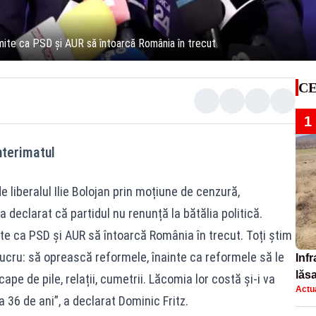
rmite ca PSD și AUR să întoarcă România în trecut
CE
1
nterimatul
 liberalul Ilie Bolojan prin moțiune de cenzură,
 declarat că partidul nu renunță la bătălia politică.
te ca PSD și AUR să întoarcă România în trecut. Toți știm
lucru: să oprească reformele, înainte ca reformele să le
Infr
lăs
ape de pile, relații, cumetrii. Lăcomia lor costă și-i va
Actua
 36 de ani”, a declarat Dominic Fritz.