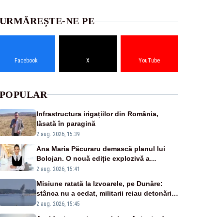
URMĂREȘTE-NE PE
Facebook
X
YouTube
POPULAR
Infrastructura irigațiilor din România,
lăsată în paragină
2 aug. 2026, 15:39
Ana Maria Păcuraru demască planul lui
Bolojan. O nouă ediție explozivă a
emisiunii „Miza Zilei” la Realitatea PLUS
2 aug. 2026, 15:41
Misiune ratată la Izvoarele, pe Dunăre:
stânca nu a cedat, militarii reiau detonările
luni – VIDEO
2 aug. 2026, 15:45