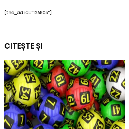
[the_ad id=”126803″]
CITEȘTE ȘI