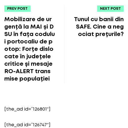
PREV POST
NEXT POST
Mobilizare de ur
Tunul cu banii din
gență la MAI și D
SAFE. Cine a neg
SU în fața codulu
ociat prețurile?
i portocaliu de p
otop: Forțe dislo
cate în județele
critice și mesaje
RO-ALERT trans
mise populației
[the_ad id=”126801″]
[the_ad id=”126747″]