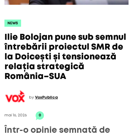
NEWS
Ilie Bolojan pune sub semnul
întrebării proiectul SMR de
la Doicești și tensionează
relația strategică
România–SUA
by
VoxPublica
mai 16, 2026
0
Într-o opinie semnată de